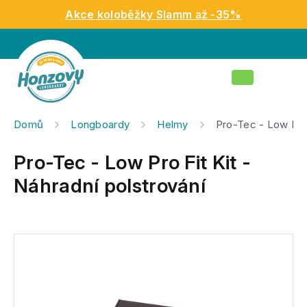
Přejít
Akce koloběžky Slamm až -35%
na
obsah
Nákupní
košík
Domů
Longboardy
Helmy
Pro-Tec - Low Pro 
Pro-Tec - Low Pro Fit Kit -
Náhradní polstrování