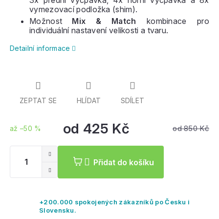
3x přední vycpávka, 4x horní vycpávka a 8x
vymezovací podložka (shim).
Možnost
Mix & Match
kombinace pro
individuální nastavení velikosti a tvaru.
Detailní informace
ZEPTAT SE
HLÍDAT
SDÍLET
od
425 Kč
od 850 Kč
až –50 %
Měrná
cena:
Přidat do košíku
+200.000 spokojených zákazníků po Česku i
Slovensku.