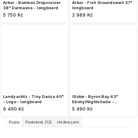
Arbor - Bamboo Dropcruiser
Arbor - Fish Groundswell 37"
38" Darmaeva - longboard
longboard
5 750 Kč
2 989 Kč
Landyachtz - Tiny Danza 40"
Globe - Byron Bay 43"
- Logo - longboard
Ebony/Nightshade -
longboard
6 490 Kč
5 490 Kč
Popis
Podobné (12)
Hodnocení