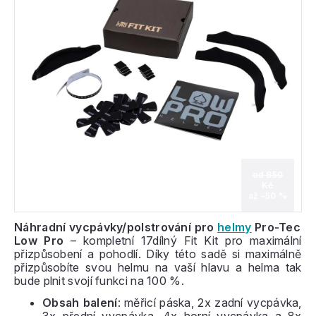
od 850
Kč
až –50 %
Náhradní vycpávky/polstrování pro
helmy
Pro-Tec
Low Pro
– kompletní 17dílný Fit Kit pro maximální
přizpůsobení a pohodlí. Díky této sadě si maximálně
přizpůsobíte svou helmu na vaší hlavu a helma tak
bude plnit svojí funkci na 100 %.
Obsah balení
: měřicí páska, 2x zadní vycpávka,