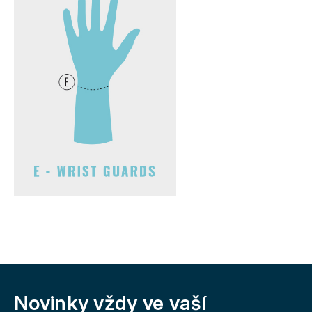
Z
á
Novinky vždy
ve vaší
p