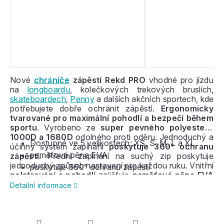
Nové
chrániče
zápěstí Rekd PRO
vhodné pro jízdu
na
longboardu
, kolečkových trekových bruslích,
skateboardech
,
Penny
a dalších akčních sportech, kde
potřebujete dobře ochránit zápěstí.
Ergonomicky
tvarované
pro maximální pohodlí a bezpečí během
sportu
. Vyrobeno ze
super pevného polyesteru
1000D a 1680D
odolného proti oděru. Jednoduchý a
Dostupné ve 5 velikostech: XS, S, M, L a XL
účinný systém zapínání
poskytuje 360° ochranu
paměťová pěna EVA
zápěstí.
Přední zapínání na suchý zip poskytuje
jednoduchý způsob nastavení pro každou ruku. Vnitřní
poskytuje 360° ochranu zápěstí
polstrování a pohodlí
zajišťuje
paměťová pěna EVA
v tloušťce 6mm.
Vhodné pro
začátečníky
i
Detailní informace
pokročilé
jezdce s vysokým nárokem na kvalitu.