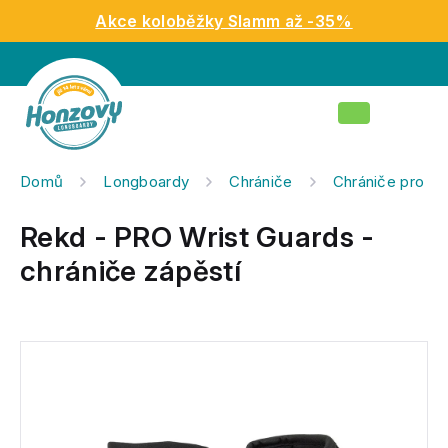
Přejít
Akce koloběžky Slamm až -35%
na
obsah
Nákupní
košík
Domů
Longboardy
Chrániče
Chrániče pro d
Rekd - PRO Wrist Guards -
chrániče zápěstí