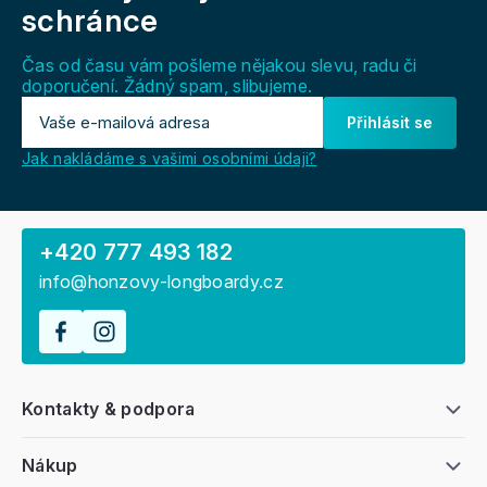
a
schránce
t
í
Čas od času vám pošleme nějakou slevu, radu či
doporučení. Žádný spam, slibujeme.
Přihlásit se
Jak nakládáme s vašimi osobními údaji?
+420 777 493 182
info@honzovy-longboardy.cz
Kontakty & podpora
Nákup