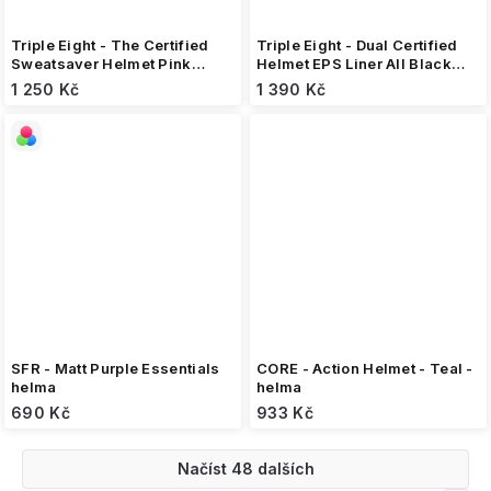
Triple Eight - The Certified
Triple Eight - Dual Certified
Sweatsaver Helmet Pink
Helmet EPS Liner All Black
Gloss - helma
matte - helma
1 250 Kč
1 390 Kč
SFR - Matt Purple Essentials
CORE - Action Helmet - Teal -
helma
helma
690 Kč
933 Kč
Načíst 48 dalších