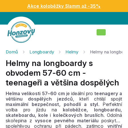
Přejít
Akce koloběžky Slamm až -35%
na
obsah
Nákupní
košík
Domů
Longboardy
Helmy
Helmy na longboar
Helmy na longboardy s
obvodem 57-60 cm -
teenageři a většina dospělých
Helma velikosti 57–60 cm
je ideální pro
teenagery a
většinu dospělých jezdců
, kteří chtějí spojit
maximální bezpečnost, pohodlí a styl
. Perfektní
volba pro jízdu na
koloběžce, longboardu,
skateboardu, kole
i
kolečkových bruslích
. Odolná
skořepina z
vysoce pevného materiálu
poskytuje
spolehlivou ochranu při pádech, zatímco
vnitřní