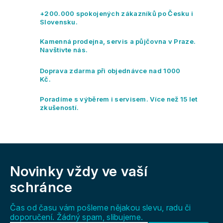
+200.000 spokojených zákazníků po Česku i
Slovensku.
Kamenná prodejna, servis a půjčovna v Praze.
Navštivte nás.
Doprava zdarma při objednávce nad 1000
Kč.
Poradíme s výběrem i servisem. Více než 15 let
zkušeností.
Z
á
Novinky vždy
ve vaší
p
a
schránce
t
í
Čas od času vám pošleme nějakou slevu, radu či
doporučení. Žádný spam, slibujeme.