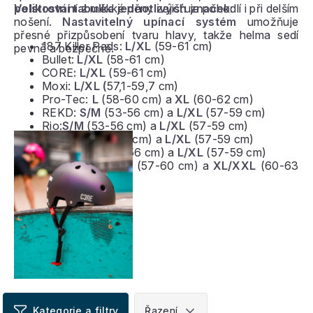
polstrování
Velikostní tabulka jednotlivých značek:
z měkké pěny zajišťuje pohodlí i při delším
nošení.
Nastavitelný upínací systém
umožňuje
přesné přizpůsobení tvaru hlavy, takže helma sedí
187 Killer Pads:
L/XL
(59-61 cm)
pevně a bezpečně.
Bullet:
L/XL
(58-61 cm)
CORE
: L/XL
(59-61 cm)
Moxi:
L/XL (
57,1-59,7 cm)
Pro-Tec:
L
(58-60 cm) a
XL
(60-62 cm)
REKD:
S/M
(53-56 cm) a
L/XL
(57-59 cm)
Rio:
S/M
(53-56 cm) a
L/XL
(57-59 cm)
SFR:
S/M
(53-56 cm) a
L/XL
(57-59 cm)
Slamm:
S/M
(53-56 cm) a
L/XL
(57-59 cm)
Triple Eight:
L/XL
(57-60 cm) a
XL/XXL
(60-63
cm)
V