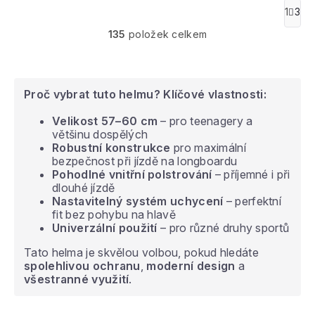
O
1
3
S
v
t
135
položek celkem
l
r
á
á
n
d
k
a
o
c
Proč vybrat tuto helmu?
Klíčové vlastnosti:
v
í
á
p
Velikost 57–60 cm
– pro teenagery a
n
r
většinu dospělých
í
v
Robustní konstrukce
pro maximální
k
bezpečnost při jízdě na longboardu
y
Pohodlné vnitřní polstrování
– příjemné i při
v
dlouhé jízdě
ý
Nastavitelný systém uchycení
– perfektní
p
fit bez pohybu na hlavě
i
Univerzální použití
– pro různé druhy sportů
s
Tato helma je skvělou volbou, pokud hledáte
u
spolehlivou ochranu
,
moderní design
a
všestranné využití
.