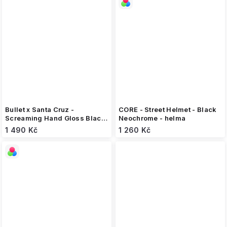
Bullet x Santa Cruz -
CORE - Street Helmet - Black
Screaming Hand Gloss Black
Neochrome - helma
- helma
1 490 Kč
1 260 Kč