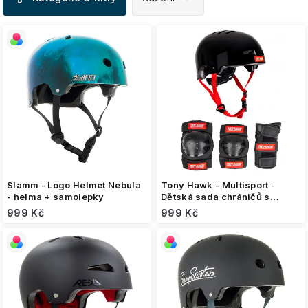
ý
p
i
s
p
r
o
d
u
k
t
ů
Slamm - Logo Helmet Nebula
Tony Hawk - Multisport -
- helma + samolepky
Dětská sada chráničů s
helmou
999 Kč
999 Kč