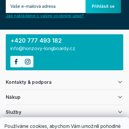
Přihlásit se
Jak nakládáme s vašimi osobními údaji?
+420 777 493 182
info@honzovy-longboardy.cz
Kontakty & podpora
Nákup
Služby
Používáme cookies, abychom Vám umožnili pohodlné
Všeobecné informace