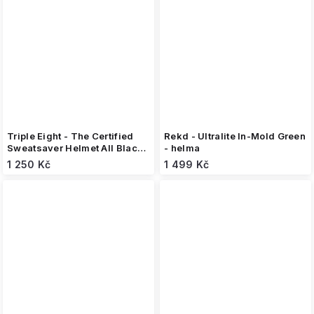
Triple Eight - The Certified
Rekd - Ultralite In-Mold Green
Sweatsaver Helmet All Black -
- helma
helma
1 250 Kč
1 499 Kč