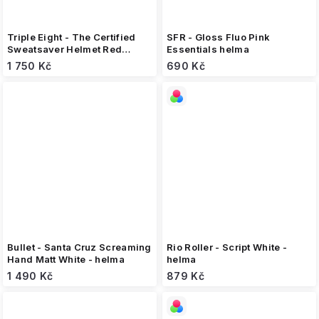
Triple Eight - The Certified
SFR - Gloss Fluo Pink
Sweatsaver Helmet Red
Essentials helma
Glossy - helma
1 750 Kč
690 Kč
Bullet - Santa Cruz Screaming
Rio Roller - Script White -
Hand Matt White - helma
helma
1 490 Kč
879 Kč