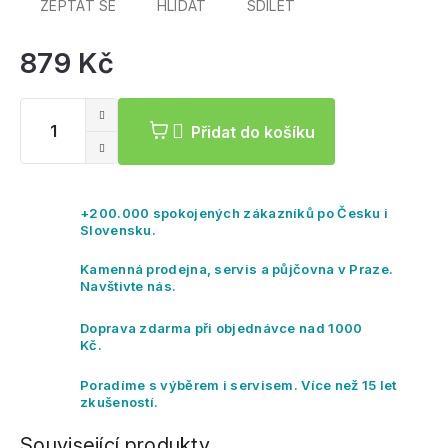
ZEPTAT SE
HLÍDAT
SDÍLET
879 Kč
Mě
ce
Přidat do košíku
+200.000 spokojených zákazníků po Česku i
Slovensku.
Kamenná prodejna, servis a půjčovna v Praze.
Navštivte nás.
Doprava zdarma při objednávce nad 1000
Kč.
Poradíme s výběrem i servisem. Více než 15 let
zkušeností.
Související produkty