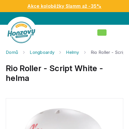
Přejít
Akce koloběžky Slamm až -35%
na
obsah
Nákupní
košík
Domů
Longboardy
Helmy
Rio Roller - Script
Rio Roller - Script White -
helma