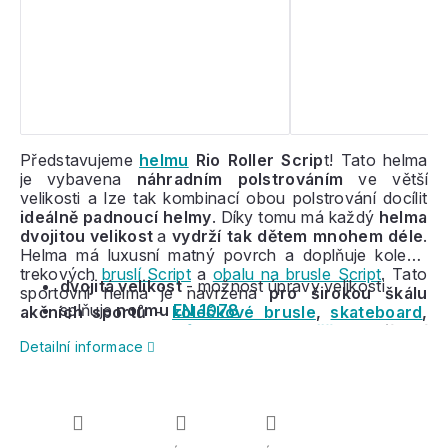
Představujeme
helmu
Rio Roller Scrip
t! Tato helma
je vybavena
náhradním polstrováním
ve větší
velikosti a lze tak kombinací obou polstrování docílit
ideálně padnoucí helmy
. Díky tomu má každý
helma
dvojitou velikost
a
vydrží tak dětem mnohem déle
.
Helma má luxusní matný povrch a doplňuje kolekci
trekových
bruslí Script
a
obalu na brusle Script
. Tato
dvojitá velikost
- možnost úpravy velikosti
sportovní helma je n
avržena
pro širokou škálu
splňuje
normu
EN 1078
akčních sportů
-
kolečkové brusle
,
skateboard
,
longboard
,
penny
,
freestyle koloběžky
a jízdní
Detailní informace
kola
. Jednoduchý řemínek a snadné zapínání.
11
větracích otvorů
zajišťuje
cirkulaci vzduchu
a
poskytují
pohodlí během sportu
.