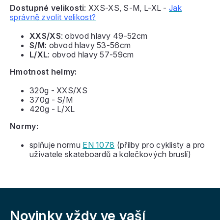
Dostupné velikosti
: XXS-XS, S-M, L-XL -
Jak
správně zvolit velikost?
XXS/XS
: obvod hlavy 49-52cm
S/M:
obvod hlavy 53-56cm
L/XL
: obvod hlavy 57-59cm
Hmotnost helmy:
320g - XXS/XS
370g - S/M
420g - L/XL
Normy:
splňuje normu
EN 1078
(přilby pro cyklisty a pro
uživatele skateboardů a kolečkových bruslí)
Z
á
Novinky vždy
ve vaší
p