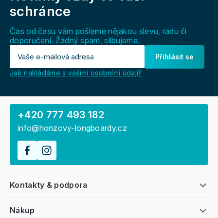
a
schránce
t
í
Čas od času vám pošleme nějakou slevu, radu či
doporučení. Žádný spam, slibujeme.
Přihlásit se
Jak nakládáme s vašimi osobními údaji?
+420 777 493 182
info@honzovy-longboardy.cz
Kontakty & podpora
Nákup