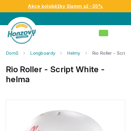
Přejít
Akce koloběžky Slamm až -35%
na
obsah
Nákupní
košík
Domů
Longboardy
Helmy
Rio Roller - Script
Rio Roller - Script White -
helma