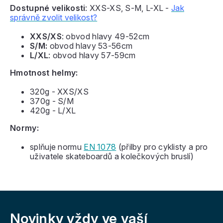
Dostupné velikosti
: XXS-XS, S-M, L-XL -
Jak
správně zvolit velikost?
XXS/XS
: obvod hlavy 49-52cm
S/M:
obvod hlavy 53-56cm
L/XL
: obvod hlavy 57-59cm
Hmotnost helmy:
320g - XXS/XS
370g - S/M
420g - L/XL
Normy:
splňuje normu
EN 1078
(přilby pro cyklisty a pro
uživatele skateboardů a kolečkových bruslí)
Z
á
Novinky vždy
ve vaší
p