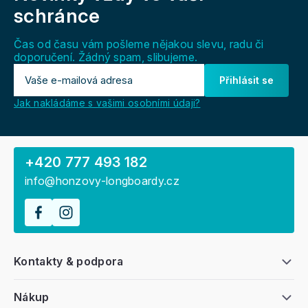
a
schránce
t
í
Čas od času vám pošleme nějakou slevu, radu či
doporučení. Žádný spam, slibujeme.
Přihlásit se
Jak nakládáme s vašimi osobními údaji?
+420 777 493 182
info@honzovy-longboardy.cz
Kontakty & podpora
Nákup