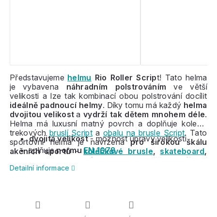
Představujeme
helmu
Rio Roller Scrip
t! Tato helma
je vybavena
náhradním polstrováním
ve větší
velikosti a lze tak kombinací obou polstrování docílit
ideálně padnoucí helmy
. Díky tomu má každý
helma
dvojitou velikost
a
vydrží tak dětem mnohem déle
.
Helma má luxusní matný povrch a doplňuje kolekci
trekových
bruslí Script
a
obalu na brusle Script
. Tato
dvojitá velikost
- možnost úpravy velikosti
sportovní helma je n
avržena
pro širokou škálu
splňuje
normu
EN 1078
akčních sportů
-
kolečkové brusle
,
skateboard
,
longboard
,
penny
,
freestyle koloběžky
a jízdní
Detailní informace
kola
. Jednoduchý řemínek a snadné zapínání.
11
větracích otvorů
zajišťuje
cirkulaci vzduchu
a
poskytují
pohodlí během sportu
.