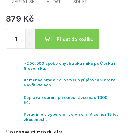
ZEPTAT SE
HLÍDAT
SDÍLET
879 Kč
Mě
ce
Přidat do košíku
+200.000 spokojených zákazníků po Česku i
Slovensku.
Kamenná prodejna, servis a půjčovna v Praze.
Navštivte nás.
Doprava zdarma při objednávce nad 1000
Kč.
Poradíme s výběrem i servisem. Více než 15 let
zkušeností.
Související produkty