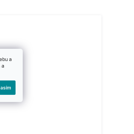
ebu a
 a
lasím