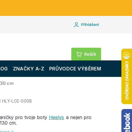
Přihlášení
Nákupní
košík
LOG
ZNAČKY A-Z
PRŮVODCE VÝBĚREM
 130 cm
m
HLY-LCE-0008
aničky pro tvoje boty
Heelys
a nejen pro
 130 cm.