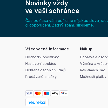
Novinky vždy
p
a
ve vaší schránce
t
í
Čas od času vám pošleme nějakou slevu, rad
či doporučení. Žádný spam, slibujeme.
Všeobecné informace
Nákup
Obchodní podmínky
Doprava a osobn
Nastavení cookies
Výměna a vrácen
Ochrana osobních údajů
Reklamační řád
Prodávané značky
Možnosti platby