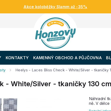
Akce koloběžky Slamm až -35%
Y
KONTAKTY
KAMENNÝ OBCHOD A PŮJČOVNA
B
boty
Heelys - Laces Bliss Check - White/Silver - tkaničky
k - White/Silver - tkaničky 130 c
Náhradní tk
ně. V délce