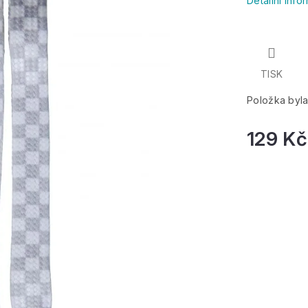
Detailní inf
TISK
Položka byl
129 Kč