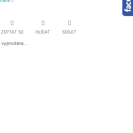
ormace
ZEPTAT SE
HLÍDAT
SDÍLET
a vyprodána…
Měrná
cena: