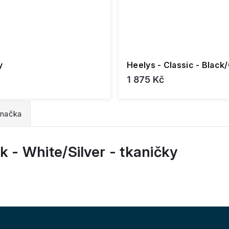
y
Heelys - Classic - Black
1 875 Kč
načka
k - White/Silver - tkaničky