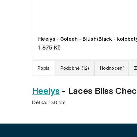
Heelys - Goleeh - Blush/Black - kolobot
1 875 Kč
Popis
Podobné (12)
Hodnocení
Z
Heelys
- Laces Bliss Chec
Délka:
130 cm
Z
á