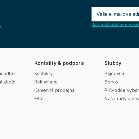
Jak nakládáme s vašim
u
Kontakty & podpora
Služby
í odběr
Kontakty
Půjčovna
í zboží
Reklamace
Servis
Kamenná prodejna
Průvodce výbě
FAQ
Naše rady a ná