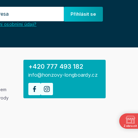
Přihlásit se
i osobními údaji?
+420 777 493 182
info@honzovy-longboardy.cz
rem
vody
Zobrazit