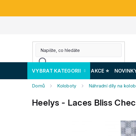
Přejít
na
obsah
VYBRAT KATEGORII
AKCE ⭐️
NOVINK
Domů
Koloboty
Náhradní díly na kolo
Heelys - Laces Bliss Chec