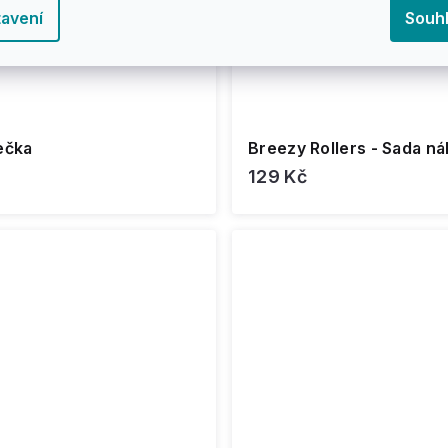
avení
Souh
 kolečka
Breezy Rollers - Sada n
129 Kč