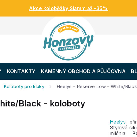
Akce koloběžky Slamm až -35%
Y
KONTAKTY
KAMENNÝ OBCHOD A PŮJČOVNA
B
Koloboty pro kluky
Heelys - Reserve Low - White/Black
hite/Black - koloboty
Heelys
při
Stylová sil
milénia.
P