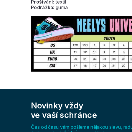
Prošívání:
textil
Podrážka:
guma
Z
á
Novinky vždy
p
a
ve vaší schránce
t
í
Čas od času vám pošleme nějakou slevu, rad