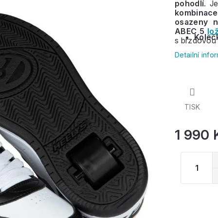
pohodlí
. J
kombinace
osazeny n
ABEC 5
lo
Koleč
s brzdovou 
Detailní inf
TISK
1 990 