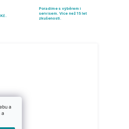
Poradíme s výběrem i
servisem. Více než 15 let
 Kč.
zkušeností.
ebu a
 a