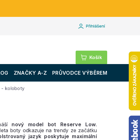
Přihlášení
Nákupní
košík
LOG
ZNAČKY A-Z
PRŮVODCE VÝBĚREM
 - koloboty
náší
nový model bot Reserve Low
.
uleta boty odkazuje na trendy ze začátku
olstrovaný jazyk poskytuje maximální