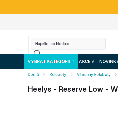
Přejít
na
obsah
VYBRAT KATEGORII
AKCE ⭐️
NOVINK
Domů
Koloboty
Všechny koloboty
Heelys - Reserve Low - W