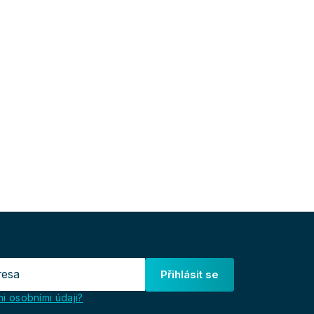
Přihlásit se
i osobními údaji?