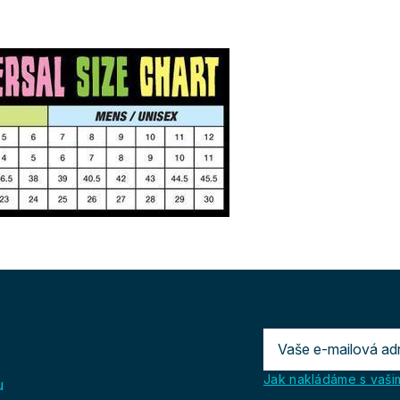
Jak nakládáme s vašim
u