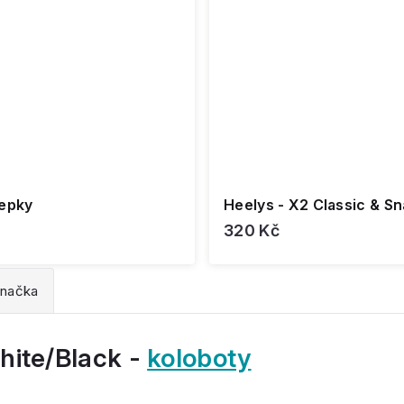
lepky
Heelys - X2 Classi
320 Kč
načka
hite/Black -
koloboty