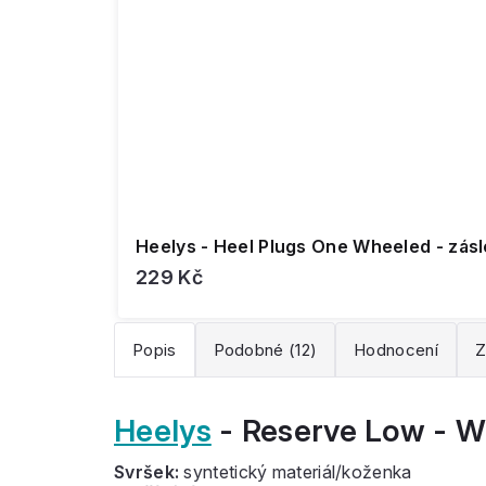
Heelys - Heel Plugs One Wheeled - zás
229 Kč
Popis
Podobné (12)
Hodnocení
Z
Heelys
- Reserve Low - W
Svršek:
syntetický materiál/koženka