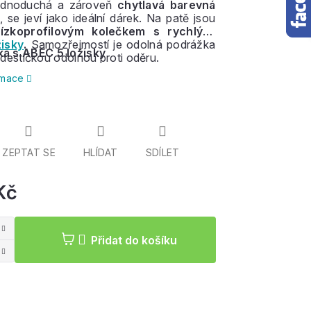
ednoduchá a zároveň
chytlavá barevná
, se jeví jako ideální dárek. Na patě jsou
ízkoprofilovým kolečkem s rychlými
žisky
.
Samozřejmostí je odolná podrážka
ka s ABEC 5 ložisky
destičkou odolnou proti oděru.
ormace
ZEPTAT SE
HLÍDAT
SDÍLET
Kč
Měrná
cena:
Přidat do košíku