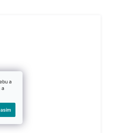
ebu a
 a
lasím