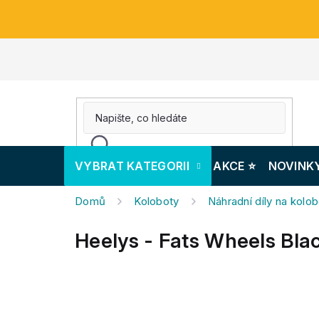
Přejít
na
obsah
VYBRAT KATEGORII
AKCE ⭐️
NOVINK
Domů
Koloboty
Náhradní díly na kolo
Heelys - Fats Wheels Bla