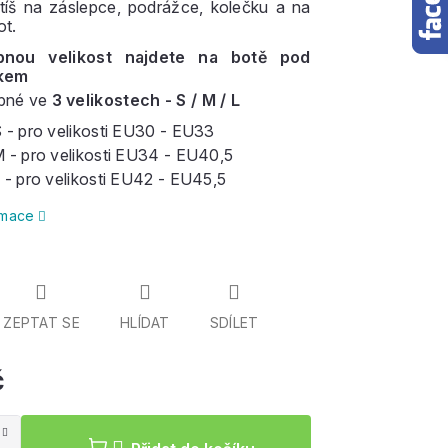
istíš na záslepce, podrážce, kolečku a na
ot.
bnou velikost najdete na botě pod
kem
pné ve
3 velikostech - S / M / L
 - pro velikosti EU30 - EU33
 - pro velikosti EU34 - EU40,5
 - pro velikosti EU42 - EU45,5
ormace
oloboty
od Heelys
ZEPTAT SE
HLÍDAT
SDÍLET
č
Měrná
cena: