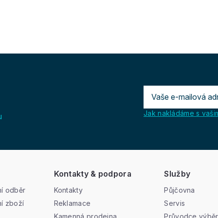
Jak nakládáme s vašim
u
Kontakty & podpora
Služby
í odběr
Kontakty
Půjčovna
í zboží
Reklamace
Servis
Kamenná prodejna
Průvodce výbě