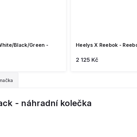
White/Black/Green -
Heelys X Reebok - Reebo
2 125 Kč
načka
ack - náhradní kolečka