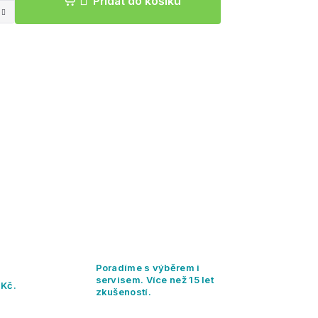
Přidat do košíku
Poradíme s výběrem i
servisem. Více než 15 let
 Kč.
zkušeností.