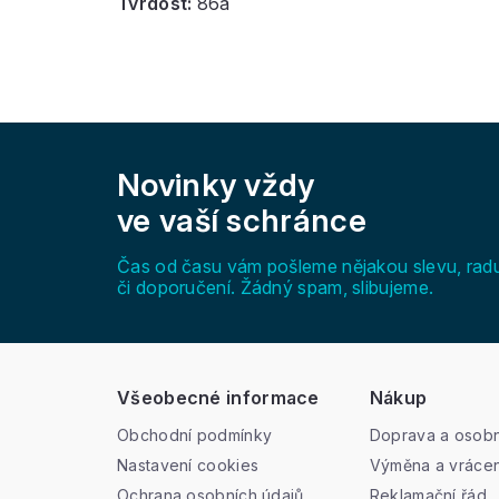
Tvrdost:
86a
Z
á
Novinky vždy
p
a
ve vaší schránce
t
í
Čas od času vám pošleme nějakou slevu, rad
či doporučení. Žádný spam, slibujeme.
Všeobecné informace
Nákup
Obchodní podmínky
Doprava a osobn
Nastavení cookies
Výměna a vrácen
Ochrana osobních údajů
Reklamační řád