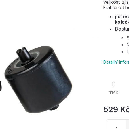
velikost zj
krabici od b
potře
koleč
Dostu
S
M
L
Detailní inf
Pro
k
TISK
529 K