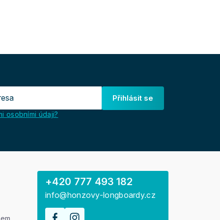
Přihlásit se
i osobními údaji?
+420 777 493 182
info@honzovy-longboardy.cz
rem