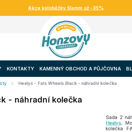
Akce koloběžky Slamm až -35%
Y
KONTAKTY
KAMENNÝ OBCHOD A PŮJČOVNA
B
boty
Heelys - Fats Wheels Black - náhradní kolečka
ck - náhradní kolečka
Sada 2 náh
Heelys
. Mo
kolečka FA