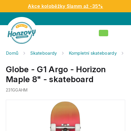
Přejít
Akce koloběžky Slamm až -35%
na
obsah
Nákupní
košík
Domů
Skateboardy
Kompletní skateboardy
G
Globe - G1 Argo - Horizon
Maple 8" - skateboard
231GGAHM