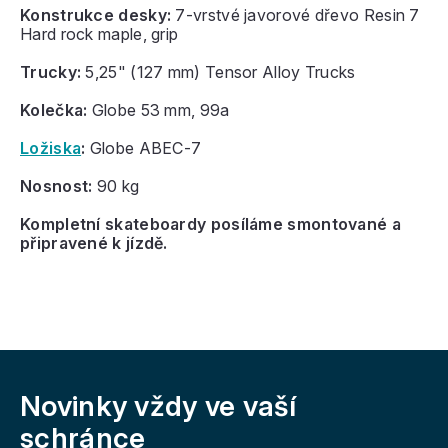
Konstrukce desky:
7-vrstvé javorové dřevo Resin 7
Hard rock maple, grip
Trucky:
5,25" (127 mm) Tensor Alloy Trucks
Kolečka:
Globe 53 mm, 99a
Ložiska
:
Globe ABEC-7
Nosnost:
90 kg
Kompletní skateboardy posíláme smontované a
připravené k jízdě.
Z
á
Novinky vždy
ve vaší
p
a
schránce