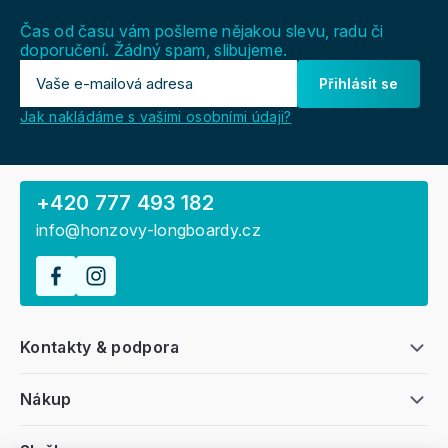
t
í
Čas od času vám pošleme nějakou slevu, radu či
doporučení. Žádný spam, slibujeme.
Přihlásit se
Jak nakládáme s vašimi osobními údaji?
+420 777 493 182
info@honzovy-longboardy.cz
Kontakty & podpora
Nákup