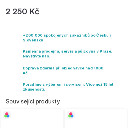
2 250 Kč
Mě
ce
+200.000 spokojených zákazníků po Česku i
Slovensku.
Kamenná prodejna, servis a půjčovna v Praze.
Navštivte nás.
Doprava zdarma při objednávce nad 1000
Kč.
Poradíme s výběrem i servisem. Více než 15 let
zkušeností.
Související produkty