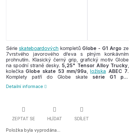
Série
skateboardových
kompletů
Globe - G1 Argo
ze
7vrstvého javorového dřeva s plným konkávním
prohnutím. Klasický černý grip, grafický motiv Globe
na spodní straně desky.
5,25" Tensor Alloy Trucky
,
kolečka
Globe skate 53 mm/99a
,
ložiska
ABEC 7
.
Komplety patří do Globe skate
série G1 pro
začátečníky a středně pokročilé
jezdce.
Detailní informace
ZEPTAT SE
HLÍDAT
SDÍLET
Položka byla vyprodána…