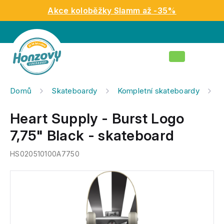
Přejít
Akce koloběžky Slamm až -35%
na
obsah
Nákupní
košík
Domů
Skateboardy
Kompletní skateboardy
H
Heart Supply - Burst Logo
7,75" Black - skateboard
HS020510100A7750