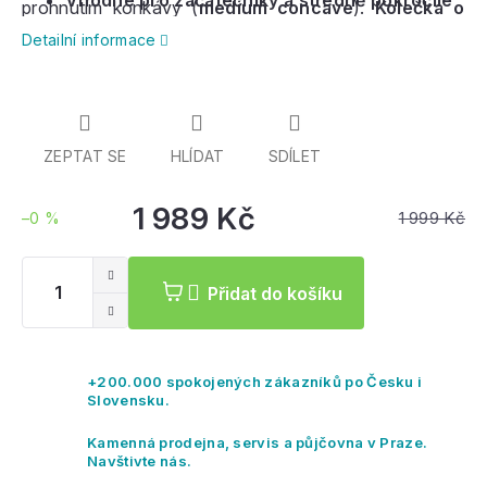
Vhodné pro začátečníky a středně pokročilé
prohnutím konkávy (
medium
concave
).
Kolečka o
velikosti 52mm s tvrdostí 99a s rychlými
ložisky
Detailní informace
ABEC 7
zajišťují pohodlnou
jízdu ve skateparku
nebo během pouličního ježdění.
ZEPTAT SE
HLÍDAT
SDÍLET
1 989 Kč
1 999 Kč
–0 %
Měrná
cena:
Přidat do košíku
+200.000 spokojených zákazníků po Česku i
Slovensku.
Kamenná prodejna, servis a půjčovna v Praze.
Navštivte nás.