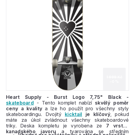
1 999 Kč
–0 %
Heart Supply - Burst Logo 7,75" Black -
skateboard
- Tento komplet nabízí
skvělý poměr
ceny a kvality
a lze ho použít pro všechny styly
skateboardingu. Dvojitý
kicktail
je klíčový
, pokud
máte za úkol zvládnout všechny skateboardové
triky.
Deska kompletu je vyrobena ze
7 vrstev
kanadského javoru
a tvarována se středním