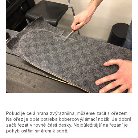
Pokud je celá hrana zvýrazněna, můžeme začít s ořezem.
Na ořez je opět potřeba kobercový/lámací nožík. Je dobré
začít řezat v rovné části desky. Nejdůležitější na řezání je
pohyb ostřím směrem k sobě.