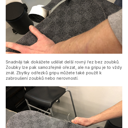
Snadněji tak dokážete udělat delší rovný řez bez zoubků.
Zoubky lze pak samozřejmě ořezat, ale na gripu je to vždy
znát. Zbytky odřezků gripu můžete také použít k
zabroušení zoubků nebo nerovností.