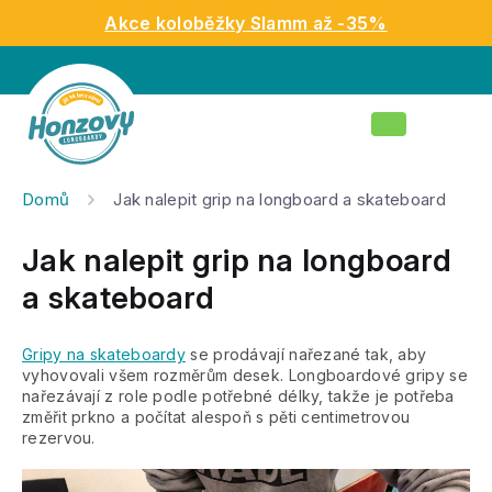
Přejít
Akce koloběžky Slamm až -35%
na
obsah
Nákupní
košík
Domů
Jak nalepit grip na longboard a skateboard
Jak nalepit grip na longboard
a skateboard
Gripy na skateboardy
se prodávají nařezané tak, aby
vyhovovali všem rozměrům desek. Longboardové gripy se
nařezávají z role podle potřebné délky, takže je potřeba
změřit prkno a počítat alespoň s pěti centimetrovou
rezervou.