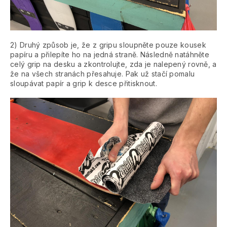
2) Druhý způsob je, že z gripu sloupněte pouze kousek
papíru a přilepíte ho na jedná straně. Následně natáhněte
celý grip na desku a zkontrolujte, zda je nalepený rovně, a
že na všech stranách přesahuje. Pak už stačí pomalu
sloupávat papír a grip k desce přitisknout.