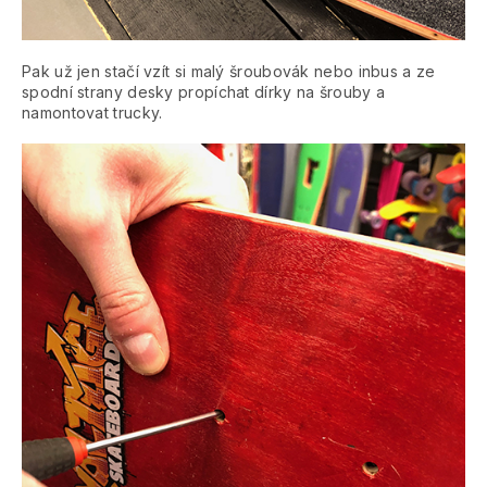
Pak už jen stačí vzít si malý šroubovák nebo inbus a ze
spodní strany desky propíchat dírky na šrouby a
namontovat trucky.