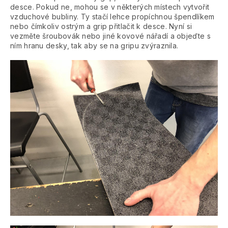
desce. Pokud ne, mohou se v některých místech vytvořit
vzduchové bubliny. Ty stačí lehce propíchnou špendlíkem
nebo čímkoliv ostrým a grip přitlačit k desce. Nyní si
vezměte šroubovák nebo jiné kovové nářadí a objeďte s
ním hranu desky, tak aby se na gripu zvýraznila.