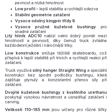
pevnost a nízká hmotnost
Low profil
– lepší stabilita a rychlejší odezva
Stabilní geometrie zatáčení
Vysoce odolný kingpin třídy 8
Vysoce pružné kuželové bushingy
pro
snadné zatáčení
Litý hliník ADC10
nabízí velmi dobrý poměr mezi
hmotností a pevností, díky čemuž truck zvládne
každodenní ježdění i náročnější triky.
Low konstrukce
snižuje těžiště skateboardu, což
přispívá k lepší stabilitě při tricích a rychlejší reakci při
zatáčení.
Truck využívá
silný hanger Straight Wing
a speciální
konstrukci bez spodní podložky bushingu, která
zajišťuje plynulý a konzistentní přenos síly při
zatáčení.
Dvojité kuželové bushingy z kvalitního urethanu
poskytují vysokou návratnost a usnadňují zatáčení i
carving.
Velikosti 110–185 mm
jsou určeny pro různé šířky