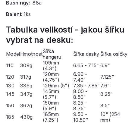
Bushingy:
88a
Balení:
1ks
Tabulka velikostí - jakou šířku
vybrat na desku:
Šířka
Model
Hmotnost
Šířka desky
Šířka osičky
hangeru
109mm
110
309g
6.65 - 7.15"
6.9"
(4.3")
120mm
6.90 -
120
317g
7.125"
(4.75")
7.40"
130
336g
129mm (5")
7.35 - 7.85"
7.6"
145mm
8.00 -
145
347g
8.25"
(5.7")
8.50"
150mm
8.25 -
150
362g
8.5"
(5.9")
8.75"
185mm
9.50 -
10" (254
185
430g
(7.25")
10.50"
mm)