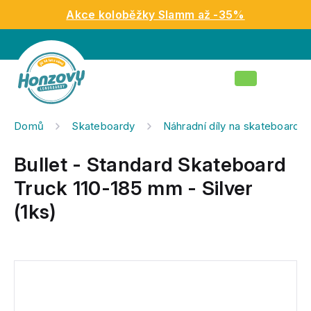
Přejít
Akce koloběžky Slamm až -35%
na
obsah
Nákupní
košík
Domů
Skateboardy
Náhradní díly na skateboardy
Bullet - Standard Skateboard
Truck 110-185 mm - Silver
(1ks)