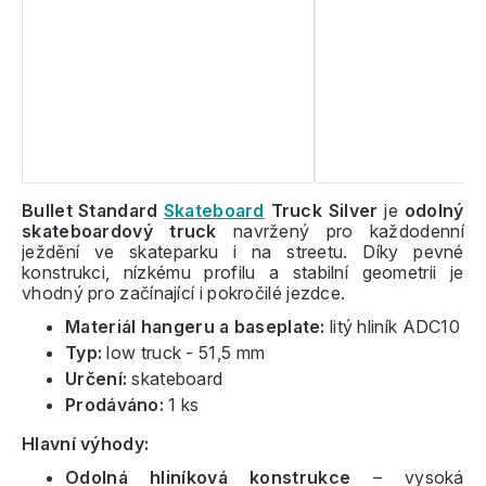
Bullet Standard
Skateboard
Truck Silver
je
odolný
skateboardový truck
navržený pro každodenní
ježdění ve skateparku i na streetu. Díky pevné
konstrukci, nízkému profilu a stabilní geometrii je
vhodný pro začínající i pokročilé jezdce.
Materiál hangeru a baseplate:
litý hliník ADC10
Typ:
low truck - 51,5 mm
Určení:
skateboard
Prodáváno:
1 ks
Hlavní výhody:
Odolná hliníková konstrukce
– vysoká