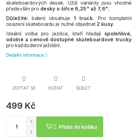
skateboardových desek. Užší varianty jsou vhodné
především pro
desky o šířce 6,25" až 7,6"
.
Důležité:
balení obsahuje
1 truck
. Pro kompletní
osazení skateboardu je nutné objednat
2 kusy
.
Ideální volba pro jezdce, kteří hledají
spolehlivé,
odolné a cenově dostupné skateboardové trucky
pro každodenní ježdění.
Detailní informace
ZEPTAT SE
HLÍDAT
SDÍLET
499 Kč
Mě
ce
Přidat do košíku