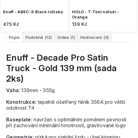
Enuff - ABEC-9 Black ložiska
HOLO - T-Tool nářadí -
Orange
475 Kč
139 Kč
Popis
Podobné (12)
Videa (1)
Hodnocení (3)
Enuff - Decade Pro Satin
Truck - Gold 139 mm (sada
2ks)
Váha
:
139mm - 355g
Konstrukce:
tepelně ošetřený hliník 356A pro větší
odolnost T4
Baseplate
: navržen s optimálním poměrem pevnosti
při zachování minimální hmotnosti, gravírované logo
Geometrie:
nízká pro stabilní jízdu - úhel kingpinu