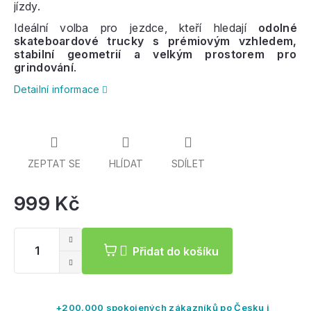
jízdy.
Ideální volba pro jezdce, kteří hledají
odolné
skateboardové trucky s prémiovým vzhledem,
stabilní geometrií a velkým prostorem pro
grindování
.
Detailní informace
ZEPTAT SE
HLÍDAT
SDÍLET
999 Kč
Mě
ce
Přidat do košíku
+200.000 spokojených zákazníků po Česku i