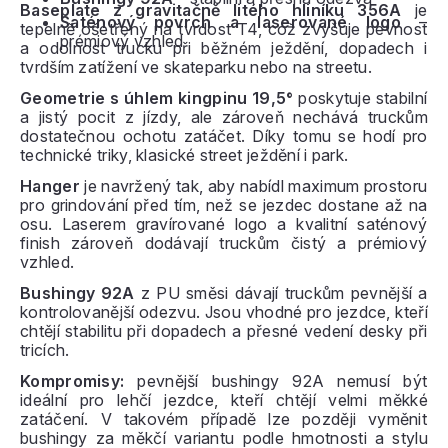
Baseplate z gravitačně litého hliníku 356A
je
Saténový povrch a laserované logo
–
tepelně ošetřený na tvrdost T4, což zvyšuje pevnost
prémiový vzhled
a odolnost trucku při běžném ježdění, dopadech i
tvrdším zatížení ve skateparku nebo na streetu.
Geometrie s úhlem kingpinu 19,5°
poskytuje stabilní
a jistý pocit z jízdy, ale zároveň nechává truckům
dostatečnou ochotu zatáčet. Díky tomu se hodí pro
technické triky, klasické street ježdění i park.
Hanger
je navržený tak, aby nabídl maximum prostoru
pro grindování před tím, než se jezdec dostane až na
osu. Laserem gravírované logo a kvalitní saténový
finish zároveň dodávají truckům čistý a prémiový
vzhled.
Bushingy 92A
z PU směsi dávají truckům pevnější a
kontrolovanější odezvu. Jsou vhodné pro jezdce, kteří
chtějí stabilitu při dopadech a přesné vedení desky při
tricích.
Kompromisy:
pevnější bushingy 92A nemusí být
ideální pro lehčí jezdce, kteří chtějí velmi měkké
zatáčení. V takovém případě lze později vyměnit
bushingy za měkčí variantu podle hmotnosti a stylu