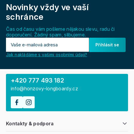
Novinky vždy
ve vaší
p
a
schránce
t
í
Čas od času vám pošleme nějakou slevu, radu či
doporučení. Žádný spam, slibujeme.
Přihlásit se
Jak nakládáme s vašimi osobními údaji?
+420 777 493 182
info@honzovy-longboardy.cz
Kontakty & podpora