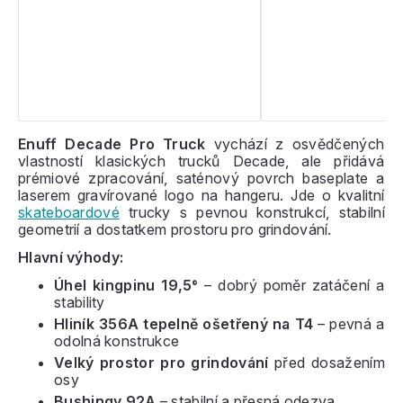
Enuff Decade Pro Truck
vychází z osvědčených
vlastností klasických trucků Decade, ale přidává
prémiové zpracování, saténový povrch baseplate a
laserem gravírované logo na hangeru. Jde o kvalitní
skateboardové
trucky s pevnou konstrukcí, stabilní
geometrií a dostatkem prostoru pro grindování.
Hlavní výhody:
Úhel kingpinu 19,5°
– dobrý poměr zatáčení a
stability
Hliník 356A tepelně ošetřený na T4
– pevná a
odolná konstrukce
Velký prostor pro grindování
před dosažením
osy
Bushingy 92A
– stabilní a přesná odezva