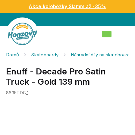
Přejít
Akce koloběžky Slamm až -35%
na
obsah
Nákupní
košík
Domů
Skateboardy
Náhradní díly na skateboardy
Enuff - Decade Pro Satin
Truck - Gold 139 mm
863ETDG_1