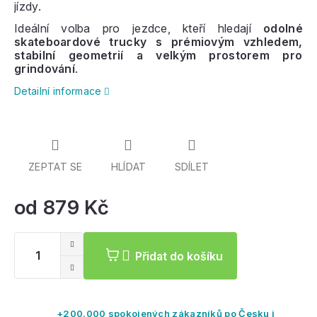
jízdy.
Ideální volba pro jezdce, kteří hledají
odolné
skateboardové trucky s prémiovým vzhledem,
stabilní geometrií a velkým prostorem pro
grindování
.
Detailní informace
ZEPTAT SE
HLÍDAT
SDÍLET
od
879 Kč
Mě
ce
Přidat do košíku
+200.000 spokojených zákazníků po Česku i