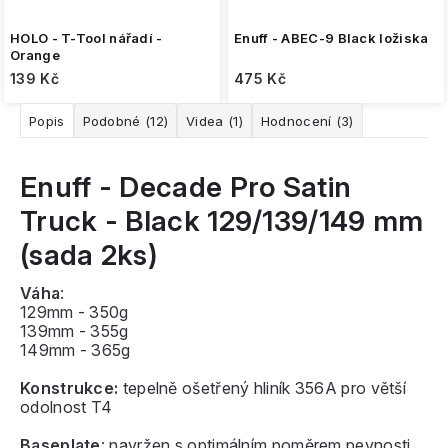
HOLO - T-Tool nářadí -
Enuff - ABEC-9 Black ložiska
Orange
139 Kč
475 Kč
Popis
Podobné (12)
Videa (1)
Hodnocení (3)
Enuff - Decade Pro Satin
Truck - Black 129/139/149 mm
(sada 2ks)
Váha
:
129mm - 350g
139mm - 355g
149mm - 365g
Konstrukce:
tepelně ošetřený hliník 356A pro větší
odolnost T4
Baseplate
: navržen s optimálním poměrem pevnosti