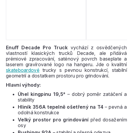
Enuff Decade Pro Truck
vychází z osvědčených
vlastností klasických trucků Decade, ale přidává
prémiové zpracování, saténový povrch baseplate a
laserem gravírované logo na hangeru. Jde o kvalitní
skateboardové
trucky s pevnou konstrukcí, stabilní
geometrií a dostatkem prostoru pro grindování.
Hlavní výhody:
Úhel kingpinu 19,5°
– dobrý poměr zatáčení a
stability
Hliník 356A tepelně ošetřený na T4
– pevná a
odolná konstrukce
Velký prostor pro grindování
před dosažením
osy
Bushingy 92A
– stabilní a přesná odezva