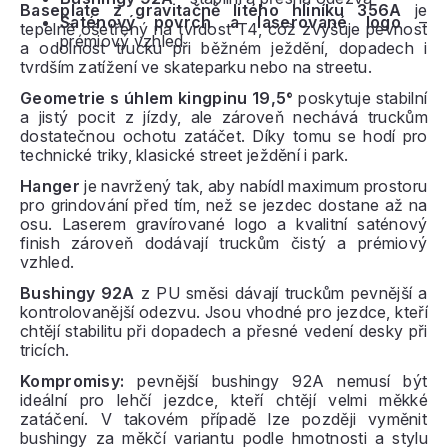
Baseplate z gravitačně litého hliníku 356A
je
Saténový povrch a laserované logo
–
tepelně ošetřený na tvrdost T4, což zvyšuje pevnost
prémiový vzhled
a odolnost trucku při běžném ježdění, dopadech i
tvrdším zatížení ve skateparku nebo na streetu.
Geometrie s úhlem kingpinu 19,5°
poskytuje stabilní
a jistý pocit z jízdy, ale zároveň nechává truckům
dostatečnou ochotu zatáčet. Díky tomu se hodí pro
technické triky, klasické street ježdění i park.
Hanger
je navržený tak, aby nabídl maximum prostoru
pro grindování před tím, než se jezdec dostane až na
osu. Laserem gravírované logo a kvalitní saténový
finish zároveň dodávají truckům čistý a prémiový
vzhled.
Bushingy 92A
z PU směsi dávají truckům pevnější a
kontrolovanější odezvu. Jsou vhodné pro jezdce, kteří
chtějí stabilitu při dopadech a přesné vedení desky při
tricích.
Kompromisy:
pevnější bushingy 92A nemusí být
ideální pro lehčí jezdce, kteří chtějí velmi měkké
zatáčení. V takovém případě lze později vyměnit
bushingy za měkčí variantu podle hmotnosti a stylu