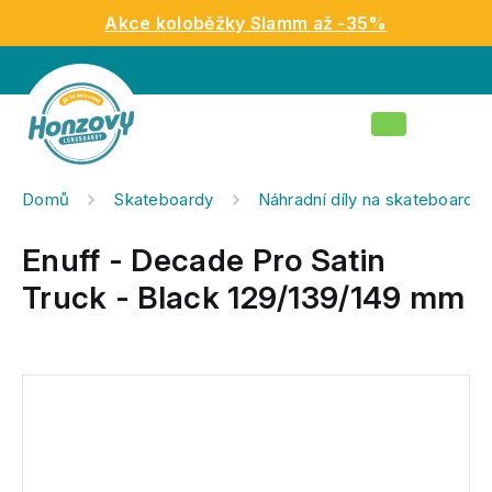
Přejít
Akce koloběžky Slamm až -35%
na
obsah
Nákupní
košík
Domů
Skateboardy
Náhradní díly na skateboardy
Enuff - Decade Pro Satin
Truck - Black 129/139/149 mm