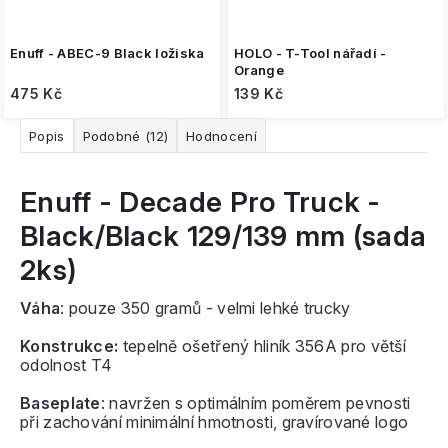
Enuff - ABEC-9 Black ložiska
HOLO - T-Tool nářadí -
Orange
475 Kč
139 Kč
Popis
Podobné (12)
Hodnocení
Enuff - Decade Pro Truck -
Black/Black 129/139 mm (sada
2ks)
Váha
: pouze 350 gramů - velmi lehké trucky
Konstrukce:
tepelně ošetřený hliník 356A pro větší
odolnost T4
Baseplate
: navržen s optimálním poměrem pevnosti
při zachování minimální hmotnosti, gravírované logo