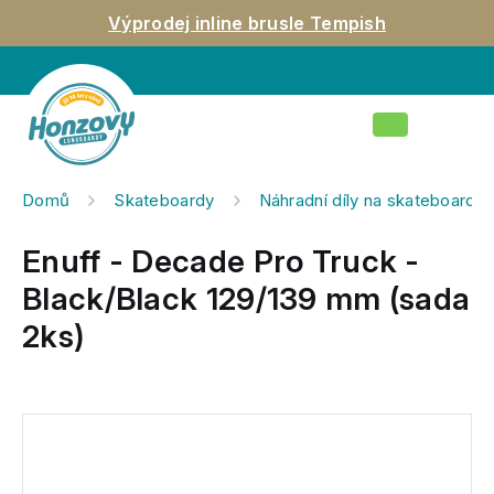
Přejít
Výprodej inline brusle Tempish
na
obsah
Nákupní
košík
Domů
Skateboardy
Náhradní díly na skateboardy
Enuff - Decade Pro Truck -
Black/Black 129/139 mm (sada
2ks)