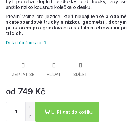
být potřeba doplnit podložky pod trucky, aby se
snížilo riziko kousnutí kolečka o desku.
Ideální volba pro jezdce, kteří hledají
lehké a odolné
skateboardové trucky s nízkou geometrií, dobrým
prostorem pro grindování a stabilním chováním při
tricích
.
Detailní informace
ZEPTAT SE
HLÍDAT
SDÍLET
od
749 Kč
Mě
ce
Přidat do košíku