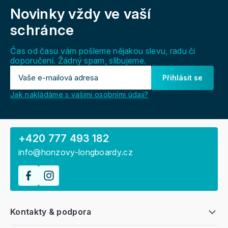
á
Novinky vždy
ve vaší
p
a
schránce
t
í
Čas od času vám pošleme nějakou slevu, radu či
doporučení. Žádný spam, slibujeme.
Přihlásit se
Jak nakládáme s vašimi osobními údaji?
+420 777 493 182
info@honzovy-longboardy.cz
Kontakty & podpora