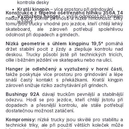
kontrola desky
Kratší kingpin
– více prostoru při grindování
Konstrukce z tepelně ošetřeného hliníku 356A T4
Vyztužený hanger
– vyšší odolnost při tvrdším
nabízí dobrý poměr pevnosti a nízké hmotnosti. Díky
ježdění
tomu jsou trucky vhodné pro jezdce, kteří chtějí lehký
skateboard, ale zároveň potřebují spolehlivou
odolnost při dopadech a grindech.
Nízká geometrie s úhlem kingpinu 19,5°
pomáhá
držet stabilní pocit z jízdy a zlepšuje kontrolu nad
deskou. Trucky působí jistě při technických tricích,
ollie i běžném ježdění ve skateparku nebo na ulici.
Hanger je odlehčený a vyztužený v horní části
,
takže poskytuje více prostoru pro grindování a lépe
snáší častý kontakt s překážkami. Kratší kingpin
zároveň snižuje riziko zachytávání při grindech.
Bushingy 92A
dávají truckům pevnější a stabilnější
odezvu. Hodí se pro jezdce, kteří chtějí jistotu při
dopadech a přesnější kontrolu, ale stále potřebují
dostatečnou možnost zatáčení.
Kompromisy:
nízké trucky jsou skvělé pro stabilitu a
technické triky, ale při použití větších koleček může