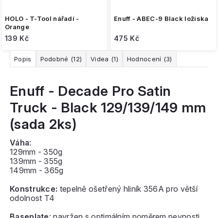
HOLO - T-Tool nářadí -
Enuff - ABEC-9 Black ložiska
Orange
139 Kč
475 Kč
Popis
Podobné (12)
Videa (1)
Hodnocení (3)
Enuff - Decade Pro Satin
Truck - Black 129/139/149 mm
(sada 2ks)
Váha
:
129mm - 350g
139mm - 355g
149mm - 365g
Konstrukce:
tepelně ošetřený hliník 356A pro větší
odolnost T4
Baseplate
: navržen s optimálním poměrem pevnosti