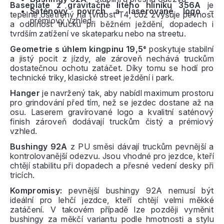
Baseplate z gravitačně litého hliníku 356A
je
Saténový povrch a laserované logo
–
tepelně ošetřený na tvrdost T4, což zvyšuje pevnost
prémiový vzhled
a odolnost trucku při běžném ježdění, dopadech i
tvrdším zatížení ve skateparku nebo na streetu.
Geometrie s úhlem kingpinu 19,5°
poskytuje stabilní
a jistý pocit z jízdy, ale zároveň nechává truckům
dostatečnou ochotu zatáčet. Díky tomu se hodí pro
technické triky, klasické street ježdění i park.
Hanger
je navržený tak, aby nabídl maximum prostoru
pro grindování před tím, než se jezdec dostane až na
osu. Laserem gravírované logo a kvalitní saténový
finish zároveň dodávají truckům čistý a prémiový
vzhled.
Bushingy 92A
z PU směsi dávají truckům pevnější a
kontrolovanější odezvu. Jsou vhodné pro jezdce, kteří
chtějí stabilitu při dopadech a přesné vedení desky při
tricích.
Kompromisy:
pevnější bushingy 92A nemusí být
ideální pro lehčí jezdce, kteří chtějí velmi měkké
zatáčení. V takovém případě lze později vyměnit
bushingy za měkčí variantu podle hmotnosti a stylu