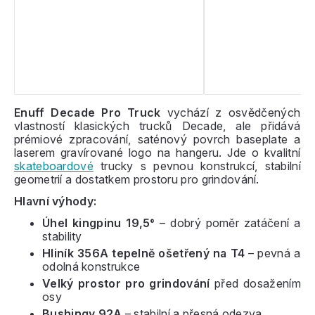
Enuff Decade Pro Truck
vychází z osvědčených
vlastností klasických trucků Decade, ale přidává
prémiové zpracování, saténový povrch baseplate a
laserem gravírované logo na hangeru. Jde o kvalitní
skateboardové
trucky s pevnou konstrukcí, stabilní
geometrií a dostatkem prostoru pro grindování.
Hlavní výhody:
Úhel kingpinu 19,5°
– dobrý poměr zatáčení a
stability
Hliník 356A tepelně ošetřený na T4
– pevná a
odolná konstrukce
Velký prostor pro grindování
před dosažením
osy
Bushingy 92A
– stabilní a přesná odezva