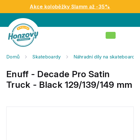
Přejít
Akce koloběžky Slamm až -35%
na
obsah
Nákupní
košík
Domů
Skateboardy
Náhradní díly na skateboardy
Enuff - Decade Pro Satin
Truck - Black 129/139/149 mm