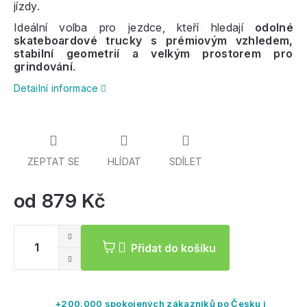
jízdy.
Ideální volba pro jezdce, kteří hledají
odolné
skateboardové trucky s prémiovým vzhledem,
stabilní geometrií a velkým prostorem pro
grindování
.
Detailní informace
ZEPTAT SE
HLÍDAT
SDÍLET
od
879 Kč
Mě
ce
Přidat do košíku
+200.000 spokojených zákazníků po Česku i