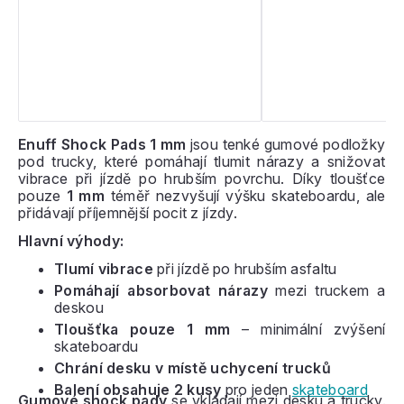
Enuff Shock Pads 1 mm
jsou tenké gumové podložky
pod trucky, které pomáhají tlumit nárazy a snižovat
vibrace při jízdě po hrubším povrchu. Díky tloušťce
pouze
1 mm
téměř nezvyšují výšku skateboardu, ale
přidávají příjemnější pocit z jízdy.
Hlavní výhody:
Tlumí vibrace
při jízdě po hrubším asfaltu
Pomáhají absorbovat nárazy
mezi truckem a
deskou
Tloušťka pouze 1 mm
– minimální zvýšení
skateboardu
Chrání desku v místě uchycení trucků
Balení obsahuje 2 kusy
pro jeden
skateboard
Gumové shock pady
se vkládají mezi desku a trucky.