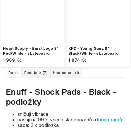
Heart Supply - Burst Logo 8"
KFD - Young Gunz 8"
Red/White - skateboard
Black/White - skateboard
1 989 Kč
1 874 Kč
Popis
Podobné (7)
Hodnocení (1)
Enuff - Shock Pads - Black -
podložky
snižují vibrace
pasují na 99% všech skateboardů a
longboardů
sada: 2 x podložka