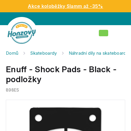
Přejít
Akce koloběžky Slamm až -35%
na
obsah
Nákupní
košík
Domů
Skateboardy
Náhradní díly na skateboardy
Enuff - Shock Pads - Black -
podložky
898ES