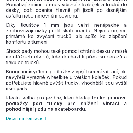
Pomáhají zmírnit přenos vibrací z koleček a trucků do
desky, což oceníte hlavně při jízdě po drsnějším
asfaltu nebo nerovném povrchu.
Díky tloušťce
1 mm
jsou velmi nenápadné a
zachovávají nízký profil skateboardu. Nejsou určené
primárně ke zvýšení trucků, ale spíše ke zlepšení
komfortu a tlumení.
Shock pady mohou také pomoci chránit desku v místě
montážních otvorů, kde dochází k přenosu nárazů a
tlaku od trucků.
Kompromisy:
1mm podložky zlepší tlumení vibrací, ale
nevyřeší výrazné wheelbite u větších koleček. Pokud
potřebujete hlavně zvýšit trucky, vhodnější jsou vyšší
riser pady.
Ideální volba pro jezdce, kteří hledají
tenké gumové
podložky pod trucky pro snížení vibrací a
pohodlnější jízdu na skateboardu
.
Detailní informace