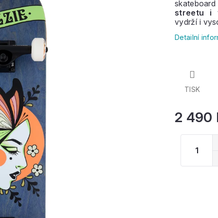
skateboar
streetu i
vydrží i vy
Ať už jste 
Detailní inf
tento skejt
TISK
2 490