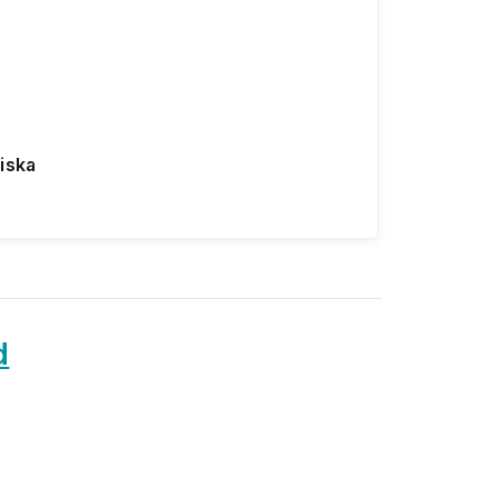
iska
d