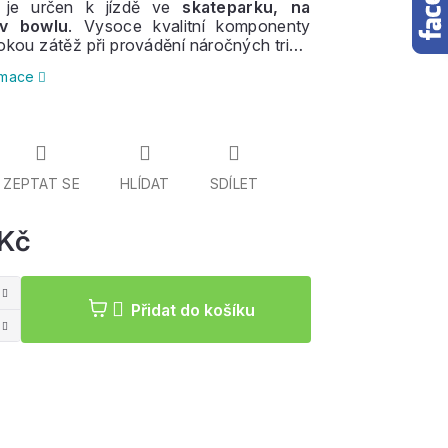
d je určen k jízdě ve
skateparku, na
 v bowlu
. Vysoce kvalitní komponenty
sokou zátěž při provádění náročných triků.
úplný začátečník nebo pokročilejší jezdec,
ormace
 vás rozhodně nezklame.
ZEPTAT SE
HLÍDAT
SDÍLET
 Kč
Měrná
cena:
Přidat do košíku