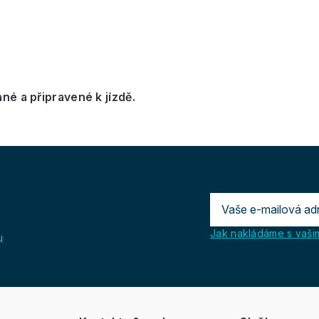
é a připravené k jízdě.
Jak nakládáme s vašim
u