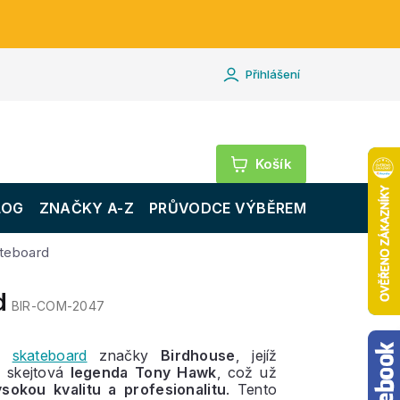
Přihlášení
Nákupní
košík
LOG
ZNAČKY A-Z
PRŮVODCE VÝBĚREM
ateboard
d
BIR-COM-2047
vý
skateboard
značky
Birdhouse
, jejíž
e skejtová
legenda Tony Hawk
, což už
ysokou kvalitu a profesionalitu
. Tento