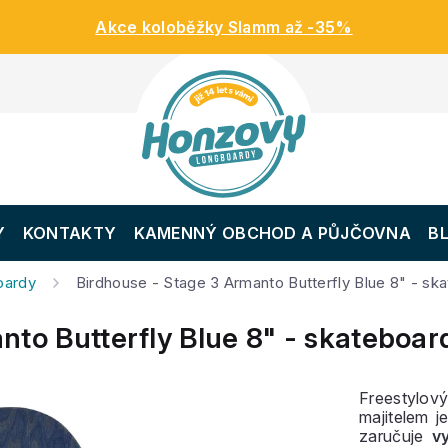
Akce koloběžky Slamm až -35%
Y
KONTAKTY
KAMENNÝ OBCHOD A PŮJČOVNA
B
oardy
Birdhouse - Stage 3 Armanto Butterfly Blue 8" - sk
nto Butterfly Blue 8" - skateboar
Freestylo
majitelem j
zaručuje
v