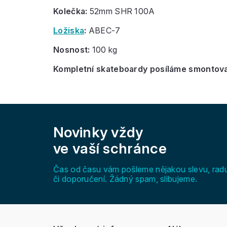
Kolečka:
52mm SHR 100A
Ložiska
:
ABEC-7
Nosnost:
100 kg
Kompletní skateboardy posíláme smontovan
Z
á
Novinky vždy
p
a
ve vaší schránce
t
í
Čas od času vám pošleme nějakou slevu, rad
či doporučení. Žádný spam, slibujeme.