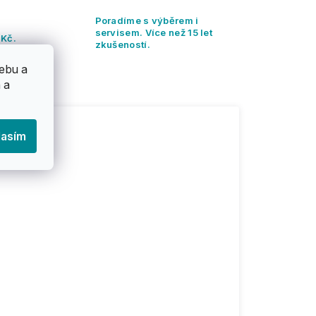
Poradíme s výběrem i
servisem. Více než 15 let
 Kč.
zkušeností.
ebu a
 a
lasím