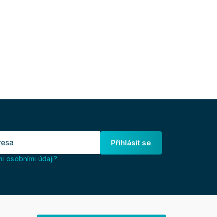
Přihlásit se
i osobními údaji?