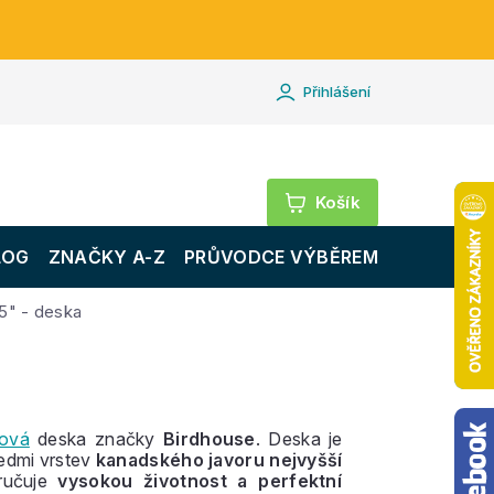
Přihlášení
Nákupní
košík
LOG
ZNAČKY A-Z
PRŮVODCE VÝBĚREM
5" - deska
dová
deska značky
Birdhouse
. Deska je
edmi vrstev
kanadského javoru nejvyšší
ručuje
vysokou životnost a perfektní