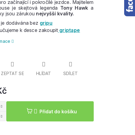
ro začínající i pokročilé jezdce. Majitelem
house je skejtová legenda
Tony Hawk
a
bky jsou zárukou
nejvyšší kvality.
 je dodávána bez
gripu
učujeme k desce zakoupit
griptape
ormace
ZEPTAT SE
HLÍDAT
SDÍLET
Kč
Měrná
cena:
Přidat do košíku