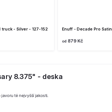
truck - Silver - 127-152
Enuff - Decade Pro Sati
879 Kč
od
sary 8.375" - deska
avoru té nejvyšší jakosti.