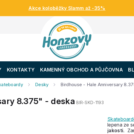
Akce koloběžky Slamm až -35%
Y
KONTAKTY
KAMENNÝ OBCHOD A PŮJČOVNA
B
skateboardy
Desky
Birdhouse - Hale Anniversary 8.37
sary 8.375" - deska
BIR-SKD-1193
Skateboar
lepena ze s
jakosti
. Za