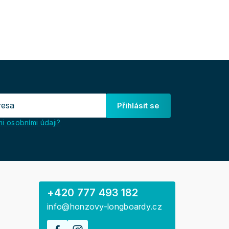
Přihlásit se
i osobními údaji?
+420 777 493 182
info@honzovy-longboardy.cz