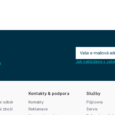
Jak nakládáme s vašim
u
Kontakty & podpora
Služby
í odběr
Kontakty
Půjčovna
í zboží
Reklamace
Servis