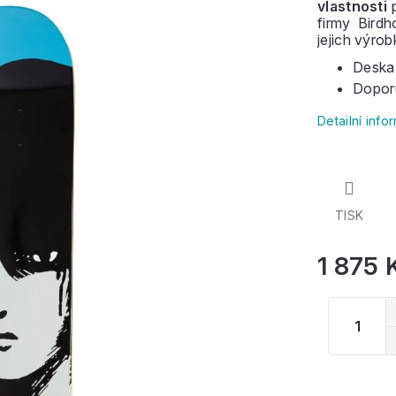
vlastnosti
p
firmy Bird
jejich výro
Deska
Dopor
Detailní inf
TISK
1 875 