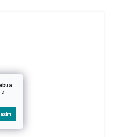
ebu a
 a
lasím