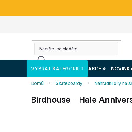
Přejít
na
obsah
VYBRAT KATEGORII
AKCE ⭐️
NOVINK
Domů
Skateboardy
Náhradní díly na 
Birdhouse - Hale Anniver