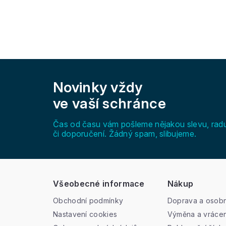
Z
á
Novinky vždy
p
a
ve vaší schránce
t
í
Čas od času vám pošleme nějakou slevu, rad
či doporučení. Žádný spam, slibujeme.
Všeobecné informace
Nákup
Obchodní podmínky
Doprava a osobn
Nastavení cookies
Výměna a vrácen