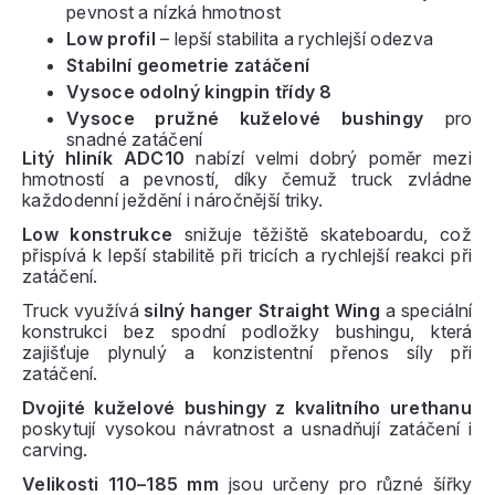
pevnost a nízká hmotnost
Low profil
– lepší stabilita a rychlejší odezva
Stabilní geometrie zatáčení
Vysoce odolný kingpin třídy 8
Vysoce pružné kuželové bushingy
pro
snadné zatáčení
Litý hliník ADC10
nabízí velmi dobrý poměr mezi
hmotností a pevností, díky čemuž truck zvládne
každodenní ježdění i náročnější triky.
Low konstrukce
snižuje těžiště skateboardu, což
přispívá k lepší stabilitě při tricích a rychlejší reakci při
zatáčení.
Truck využívá
silný hanger Straight Wing
a speciální
konstrukci bez spodní podložky bushingu, která
zajišťuje plynulý a konzistentní přenos síly při
zatáčení.
Dvojité kuželové bushingy z kvalitního urethanu
poskytují vysokou návratnost a usnadňují zatáčení i
carving.
Velikosti 110–185 mm
jsou určeny pro různé šířky