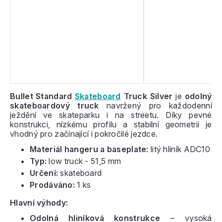
Bullet Standard
Skateboard
Truck Silver
je
odolný
skateboardový truck
navržený pro každodenní
ježdění ve skateparku i na streetu. Díky pevné
konstrukci, nízkému profilu a stabilní geometrii je
vhodný pro začínající i pokročilé jezdce.
Materiál hangeru a baseplate:
litý hliník ADC10
Typ:
low truck - 51,5 mm
Určení:
skateboard
Prodáváno:
1 ks
Hlavní výhody:
Odolná hliníková konstrukce
– vysoká