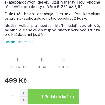
skateboardových desek. Užší varianty jsou vhodné
především pro
desky o šířce 6,25" až 7,6"
.
Důležité:
balení obsahuje
1 truck
. Pro kompletní
osazení skateboardu je nutné objednat
2 kusy
.
Ideální volba pro jezdce, kteří hledají
spolehlivé,
odolné a cenově dostupné skateboardové trucky
pro každodenní ježdění.
Detailní informace
ZEPTAT SE
HLÍDAT
SDÍLET
499 Kč
Mě
ce
Přidat do košíku