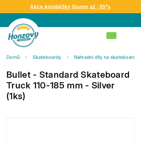
Přejít
Akce koloběžky Slamm až -35%
na
obsah
Nákupní
košík
Domů
Skateboardy
Náhradní díly na skateboardy
Bullet - Standard Skateboard
Truck 110-185 mm - Silver
(1ks)