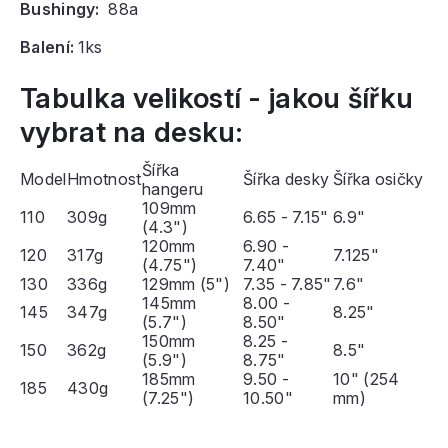
Bushingy:
88a
Balení:
1ks
Tabulka velikostí - jakou šířku
vybrat na desku:
Šířka
Model
Hmotnost
Šířka desky
Šířka osičky
hangeru
109mm
110
309g
6.65 - 7.15"
6.9"
(4.3")
120mm
6.90 -
120
317g
7.125"
(4.75")
7.40"
130
336g
129mm (5")
7.35 - 7.85"
7.6"
145mm
8.00 -
145
347g
8.25"
(5.7")
8.50"
150mm
8.25 -
150
362g
8.5"
(5.9")
8.75"
185mm
9.50 -
10" (254
185
430g
(7.25")
10.50"
mm)