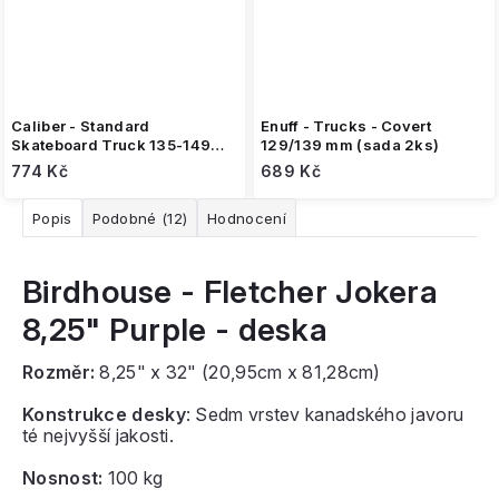
Caliber - Standard
Enuff - Trucks - Covert
Skateboard Truck 135-149
129/139 mm (sada 2ks)
mm - Raw (1ks)
774 Kč
689 Kč
Popis
Podobné (12)
Hodnocení
Birdhouse - Fletcher Jokera
8,25" Purple - deska
Rozměr:
8,25" x 32" (
20,95cm x
81,28cm)
Konstrukce desky
: Sedm vrstev kanadského javoru
té nejvyšší jakosti.
Nosnost:
100 kg