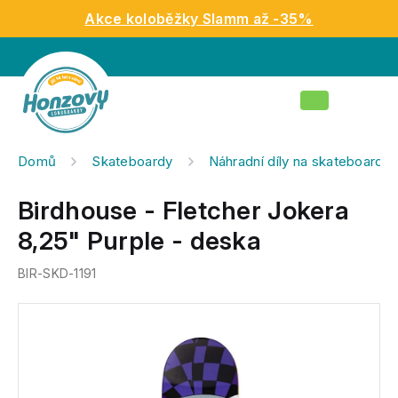
Přejít
Akce koloběžky Slamm až -35%
na
obsah
Nákupní
košík
Domů
Skateboardy
Náhradní díly na skateboardy
Birdhouse - Fletcher Jokera
8,25" Purple - deska
BIR-SKD-1191