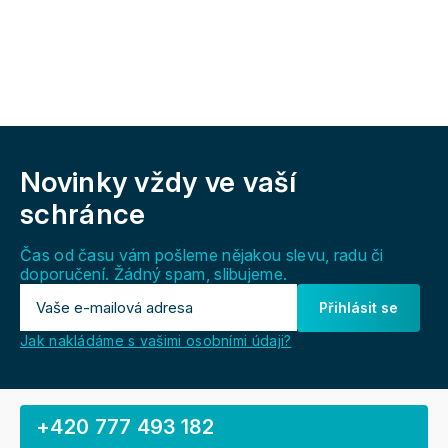
Z
á
Novinky vždy
ve vaší
p
a
schránce
t
í
Čas od času vám pošleme nějakou slevu, radu či
doporučení. Žádný spam, slibujeme.
Přihlásit se
Jak nakládáme s vašimi osobními údaji?
+420 777 493 182