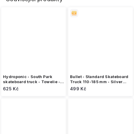
Hydroponic - South Park
Bullet - Standard Skateboard
skateboard truck - Towelie -
Truck 110-185 mm - Silver
127-152 mm
(1ks)
625 Kč
499 Kč