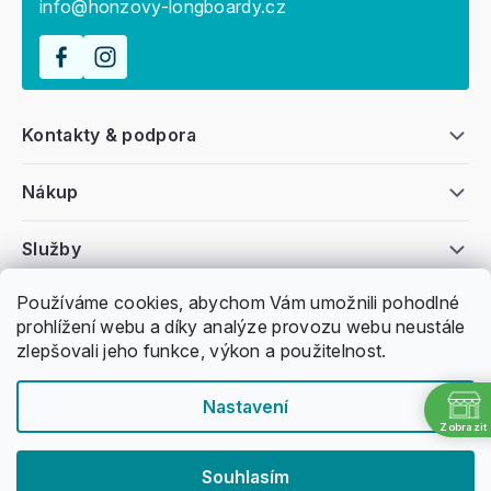
info@honzovy-longboardy.cz
Kontakty & podpora
Nákup
Služby
Používáme cookies, abychom Vám umožnili pohodlné
Všeobecné informace
prohlížení webu a díky analýze provozu webu neustále
zlepšovali jeho funkce, výkon a použitelnost.
Nastavení
Zobrazit
Copyright 2011 -
2026
Honzovy Longboardy
Souhlasím
Nakódoval Pavel Kuneš