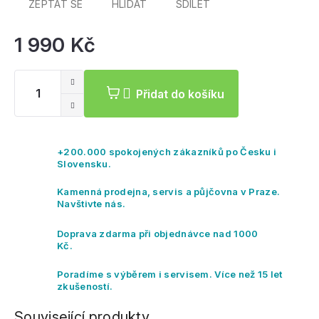
ZEPTAT SE
HLÍDAT
SDÍLET
1 990 Kč
Mě
ce
Přidat do košíku
+200.000 spokojených zákazníků po Česku i
Slovensku.
Kamenná prodejna, servis a půjčovna v Praze.
Navštivte nás.
Doprava zdarma při objednávce nad 1000
Kč.
Poradíme s výběrem i servisem. Více než 15 let
zkušeností.
Související produkty