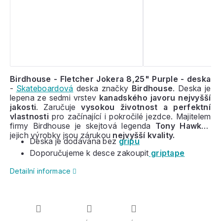
Birdhouse - Fletcher Jokera 8,25" Purple - deska
-
Skateboardová
deska značky
Birdhouse
. Deska je
lepena ze sedmi vrstev
kanadského javoru nejvyšší
jakosti
. Zaručuje
vysokou životnost a perfektní
vlastnosti
pro začínající i pokročilé jezdce. Majitelem
firmy Birdhouse je skejtová legenda
Tony Hawk
a
jejich výrobky jsou zárukou
nejvyšší kvality.
Deska je dodávána bez
gripu
Doporučujeme k desce zakoupit
griptape
Detailní informace