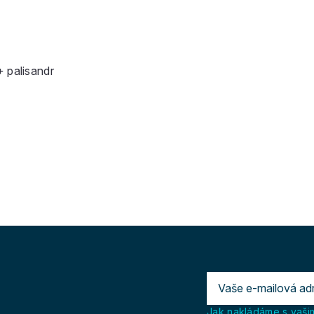
+ palisandr
Jak nakládáme s vašim