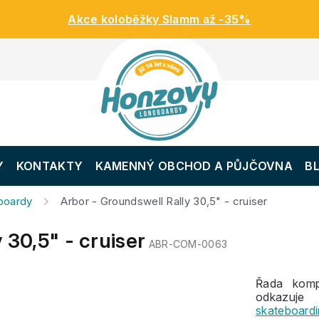
Akce koloběžky Slamm až -35%
Y
KONTAKTY
KAMENNÝ OBCHOD A PŮJČOVNA
B
gboardy
Arbor - Groundswell Rally 30,5" - cruiser
 30,5" - cruiser
ABR-COM-0063
Řada kom
odkazuje
skateboard