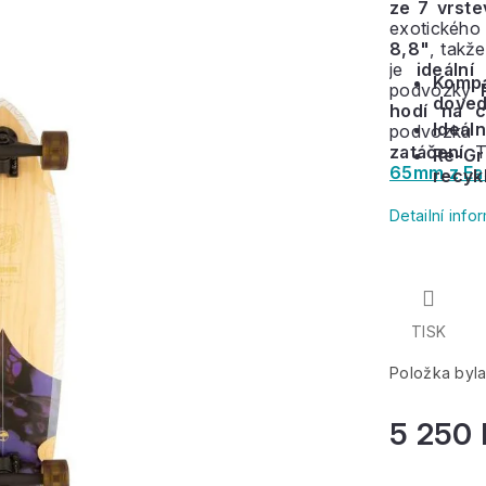
ze 7 vrste
exotického
8,8"
, takže
je
ideáln
Komp
podvozky
P
doved
hodí na c
Ideáln
podvozku
zatáčení.
T
Re-G
65mm z Eas
recyk
Detailní inf
TISK
Položka byl
5 250 