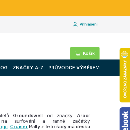
Přihlášení
Nákupní
košík
LOG
ZNAČKY A-Z
PRŮVODCE VÝBĚREM
pletů
Groundswell
od značky
Arbo
r
 na surfování a ranné začátky
ingu
.
Cruiser
Rally z této řady má desku