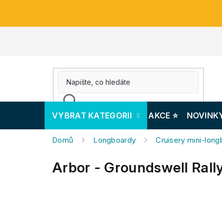
Přejít
na
obsah
VYBRAT KATEGORII
AKCE ⭐️
NOVINK
Domů
Longboardy
Cruisery mini-lon
Arbor - Groundswell Rally