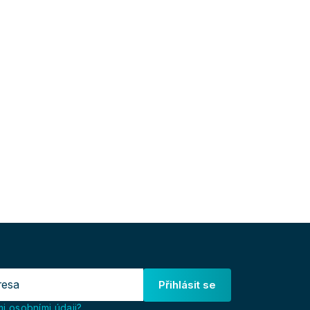
Přihlásit se
i osobními údaji?