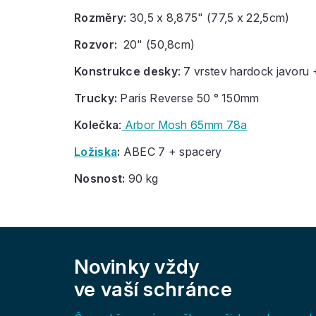
Rozměry
: 30,5 x 8,875" (77,5 x 22,5cm)
Rozvor:
20" (50,8cm)
Konstrukce desky
: 7 vrstev hardock javoru 
Trucky:
Paris Reverse 50 ° 150mm
Kolečka
:
Arbor Mosh 65mm 78a
Ložiska
:
ABEC 7 + spacery
Nosnost:
90 kg
Z
á
Novinky vždy
p
a
ve vaší schránce
t
í