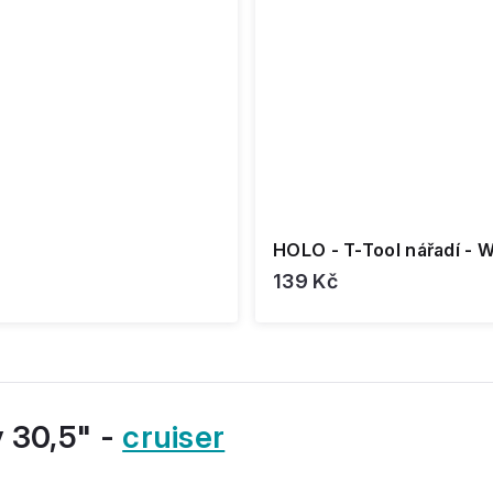
HOLO - T-Tool nářadí - 
139 Kč
y 30,5" -
cruiser