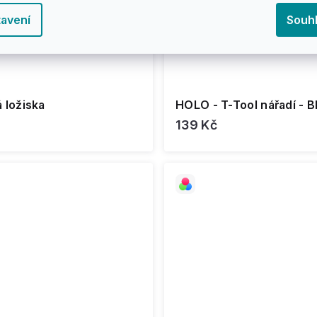
avení
Souh
 ložiska
HOLO - T-Tool nářadí - B
139 Kč