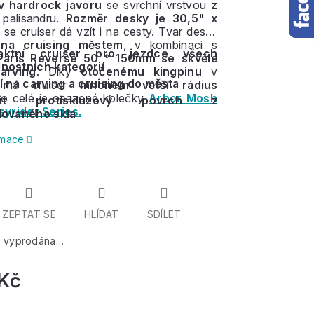
v hardrock javoru
se svrchní vrstvou z
 palisandru.
Rozměr desky je 30,5" x
 se cruiser dá vzít i na cesty. Tvar desky
í na cruising městem
, v kombinaci s
aktní cruiser pro jezdce všech
aris Reverse 50 ° 150mm
se skvěle
nostních kategorií
arving
. Díky
otočenému kingpinu
v
í na carving a cruising do města
 má cruiser
mnohem větší rádius
o celé je osazené kolečky
Arbor Mosh
rit protiskluzový povrch z
yrider Series.
lovaného skla
ormace
ZEPTAT SE
HLÍDAT
SDÍLET
a vyprodána…
Kč
Měrná
cena: