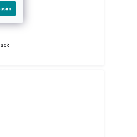
lasím
lack