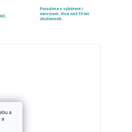
Poradíme s výběrem i
servisem. Více než 15 let
 Kč.
zkušeností.
ebu a
 a