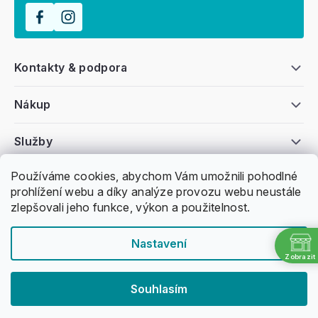
Kontakty & podpora
Nákup
Služby
Používáme cookies, abychom Vám umožnili pohodlné
Všeobecné informace
prohlížení webu a díky analýze provozu webu neustále
zlepšovali jeho funkce, výkon a použitelnost.
Nastavení
Zobrazit
Copyright 2011 -
2026
Honzovy Longboardy
Souhlasím
Nakódoval Pavel Kuneš
Vytvořil Shoptet