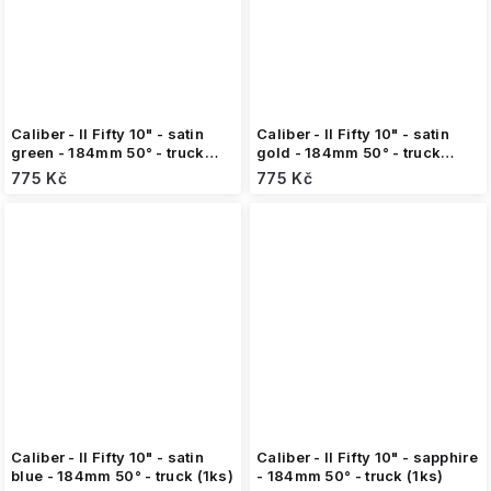
Caliber - II Fifty 10" - satin
Caliber - II Fifty 10" - satin
green - 184mm 50° - truck
gold - 184mm 50° - truck
(1ks)
(1ks)
775 Kč
775 Kč
Caliber - II Fifty 10" - satin
Caliber - II Fifty 10" - sapphire
blue - 184mm 50° - truck (1ks)
- 184mm 50° - truck (1ks)