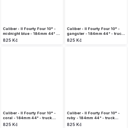
Caliber - II Fourty Four 10" -
Caliber - II Fourty Four 10" -
midnight blue - 184mm 44° -
gangster - 184mm 44° - truck
truck (1ks)
(1ks)
825 Kč
825 Kč
Caliber - II Fourty Four 10" -
Caliber - II Fourty Four 10" -
coral - 184mm 44° - truck
ruby - 184mm 44° - truck
(1ks)
(1ks)
825 Kč
825 Kč