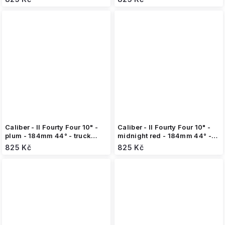
Caliber - II Fourty Four 10" -
Caliber - II Fourty Four 10" -
plum - 184mm 44° - truck
midnight red - 184mm 44° -
(1ks)
truck (1ks)
825 Kč
825 Kč