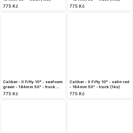
775 Kč
775 Kč
Caliber - II Fifty 10" - seafoam
Caliber - II Fifty 10" - satin red
green - 184mm 50° - truck
- 184mm 50° - truck (1ks)
(1ks)
775 Kč
775 Kč