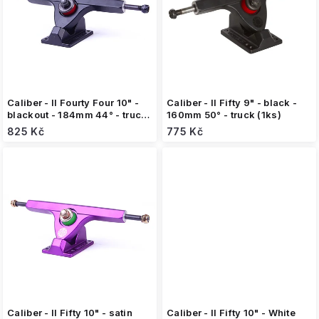
s
p
r
o
d
u
k
Caliber - II Fourty Four 10" -
Caliber - II Fifty 9" - black -
t
blackout - 184mm 44° - truck
160mm 50° - truck (1ks)
(1ks)
ů
825 Kč
775 Kč
Caliber - II Fifty 10" - satin
Caliber - II Fifty 10" - White