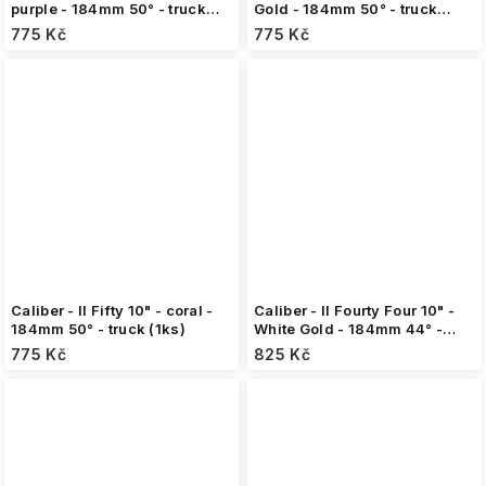
purple - 184mm 50° - truck
Gold - 184mm 50° - truck
(1ks)
(1ks)
775 Kč
775 Kč
Caliber - II Fifty 10" - coral -
Caliber - II Fourty Four 10" -
184mm 50° - truck (1ks)
White Gold - 184mm 44° -
truck (1ks)
775 Kč
825 Kč