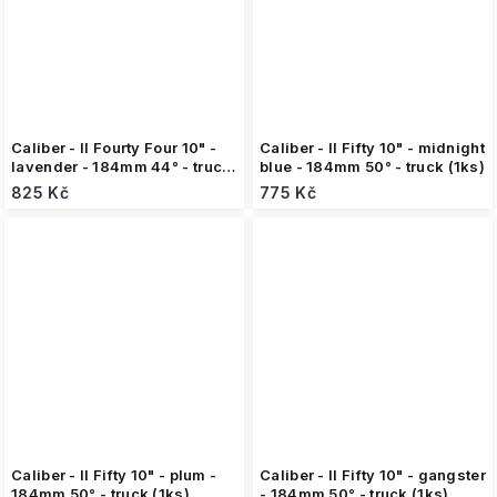
Caliber - II Fourty Four 10" -
Caliber - II Fifty 10" - midnight
lavender - 184mm 44° - truck
blue - 184mm 50° - truck (1ks)
(1ks)
825 Kč
775 Kč
Caliber - II Fifty 10" - plum -
Caliber - II Fifty 10" - gangster
184mm 50° - truck (1ks)
- 184mm 50° - truck (1ks)