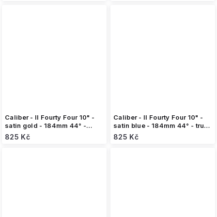
Caliber - II Fourty Four 10" -
Caliber - II Fourty Four 10" -
satin gold - 184mm 44° -
satin blue - 184mm 44° - truck
truck (1ks)
(1ks)
825 Kč
825 Kč