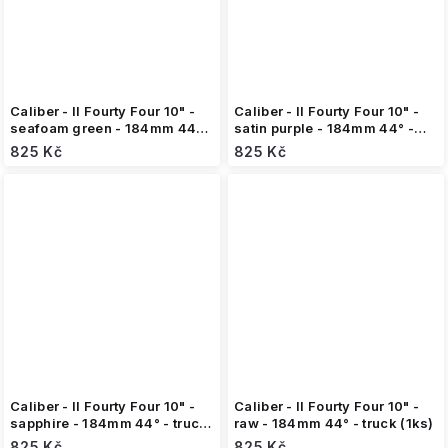
Caliber - II Fourty Four 10" -
Caliber - II Fourty Four 10" -
seafoam green - 184mm 44° -
satin purple - 184mm 44° -
truck (1ks)
truck (1ks)
825 Kč
825 Kč
Caliber - II Fourty Four 10" -
Caliber - II Fourty Four 10" -
sapphire - 184mm 44° - truck
raw - 184mm 44° - truck (1ks)
(1ks)
825 Kč
825 Kč