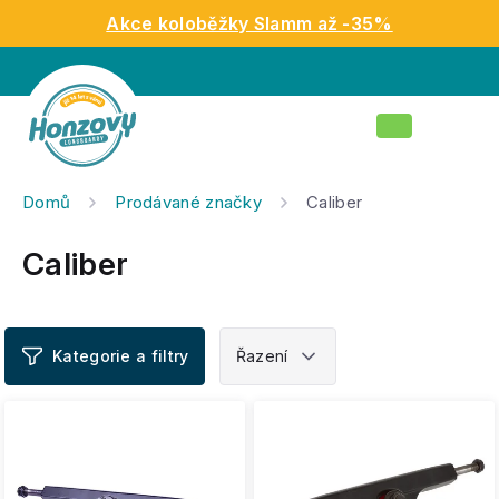
Přejít
Akce koloběžky Slamm až -35%
na
obsah
Nákupní
košík
Domů
Prodávané značky
Caliber
Caliber
V
ý
p
i