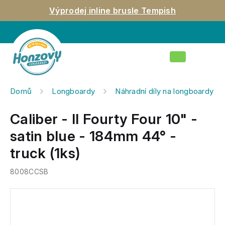
Přejít
Výprodej inline brusle Tempish
na
obsah
Nákupní
košík
Domů
Longboardy
Náhradní díly na longboardy
Caliber - II Fourty Four 10" -
satin blue - 184mm 44° -
truck (1ks)
8008CCSB