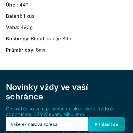
Úhel:
44°
Balení:
1
kus
Váha
: 490g
Bushingy:
Blood orange 89a
Průměr osy:
8mm
Z
á
Novinky vždy
ve vaší
p
a
schránce
t
í
Čas od času vám pošleme nějakou slevu, radu či
doporučení. Žádný spam, slibujeme.
Přihlásit se