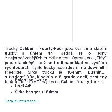
Trucky
Caliber II Fourty-Four
jsou kvalitní a stabilní
trucky s
úhlem 44°
. Jedná se o jedny
z nejprodávanějších trucků na trhu. Oproti verzi „Fifty“
jsou stabilnější, což se hodí například ve vyšších
rychlostech
. Tyhle trucky jsou
ideální na downhill i
freeride.
Šířka trucku je
184mm
.
Bushingy
s tvrdostí 89a
,
kingipin z 8 grade oceli
,
zesílený
Balení po 1 kuse
baseplate
– to vše najdeš na
Caliber fourty-four II.
Úhel 44°
Šířka hangeru 184mm
Detailní informace