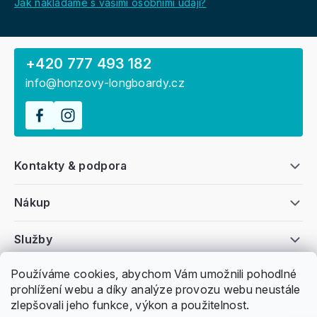
Jak nakládáme s vašimi osobními údaji?
+420 777 493 182
info@honzovy-longboardy.cz
Kontakty & podpora
Nákup
Služby
Používáme cookies, abychom Vám umožnili pohodlné
Všeobecné informace
prohlížení webu a díky analýze provozu webu neustále
zlepšovali jeho funkce, výkon a použitelnost.