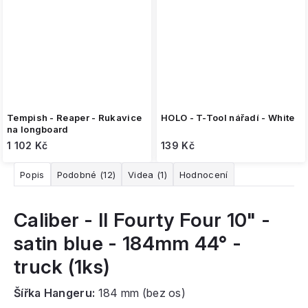
Tempish - Reaper - Rukavice
HOLO - T-Tool nářadí - White
na longboard
1 102 Kč
139 Kč
Popis
Podobné (12)
Videa (1)
Hodnocení
Caliber - II Fourty Four 10" -
satin blue - 184mm 44° -
truck (1ks)
Šířka Hangeru:
184 mm (bez os)