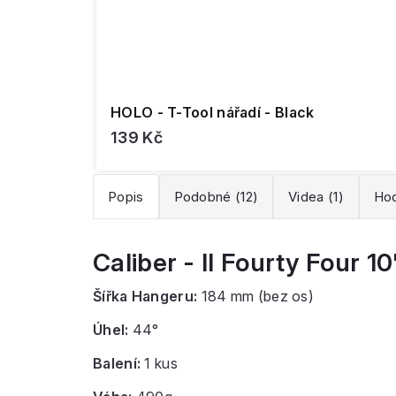
HOLO - T-Tool nářadí - Black
139 Kč
Popis
Podobné (12)
Videa (1)
Ho
Caliber - II Fourty Four 1
Šířka Hangeru:
184 mm (bez os)
Úhel:
44°
Balení:
1
kus