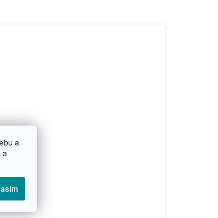
ebu a
 a
lasím