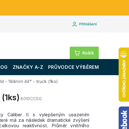
Přihlášení
Nákupní
košík
LOG
ZNAČKY A-Z
PRŮVODCE VÝBĚREM
gold - 184mm 44° - truck (1ks)
 (1ks)
8010CCSG
ky Caliber II s vylepšeným usazením
které má za následek dramatické zvýšení
elkovou reaktivnost. Průměr vnitřního