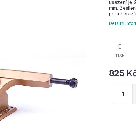
usazení je 
mm. Zesílen
proti náraz
downhill a 
Detailní inf
stabilnějš
správných 
menší točiv
184 mm s ú
TISK
825 K