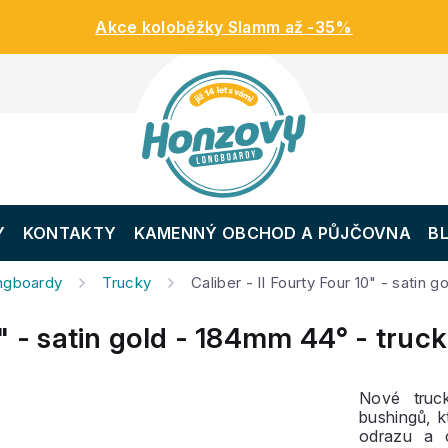
Akce koloběžky Slamm až -35%
Y
KONTAKTY
KAMENNÝ OBCHOD A PŮJČOVNA
B
ongboardy
Trucky
Caliber - II Fourty Four 10" - satin 
0" - satin gold - 184mm 44° - truck
Nové truc
bushingů, 
odrazu a c