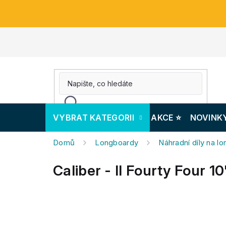
Přejít
na
obsah
VYBRAT KATEGORII
AKCE ⭐️
NOVINK
Domů
Longboardy
Náhradní díly na l
Caliber - II Fourty Four 1