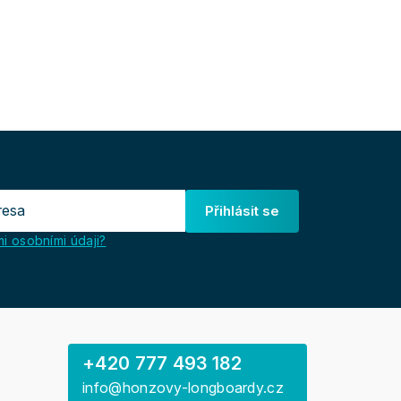
Přihlásit se
i osobními údaji?
+420 777 493 182
info@honzovy-longboardy.cz