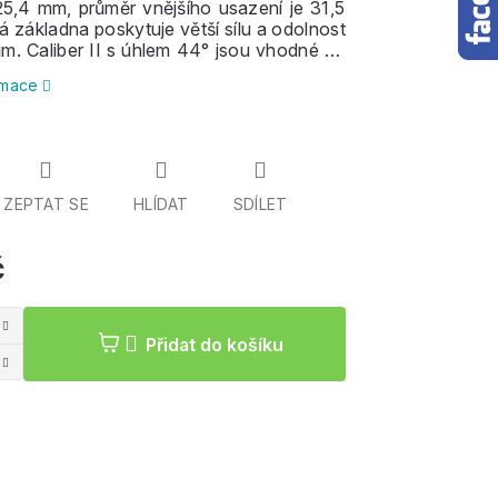
25,4 mm, průměr vnějšího usazení je 31,5
á základna poskytuje větší sílu a odolnost
ům. Caliber II s úhlem 44° jsou vhodné na
freeride. Díky menšímu úhlu jsou trucky
ormace
í ve vyšších rychlostech. S použitím
bushingů nemusí snížený úhel znamenat
ost. Balení obsahuje 2 ks trucků široké
hlem základny 44°.
ZEPTAT SE
HLÍDAT
SDÍLET
č
Měrná
cena:
Přidat do košíku