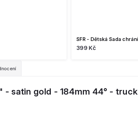
SFR - Dětská Sada chráni
399 Kč
dnocení
0" - satin gold - 184mm 44° - truck