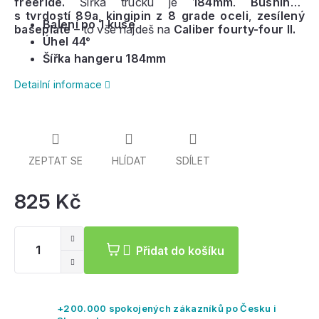
freeride.
Šířka trucku je
184mm
.
Bushingy
s tvrdostí 89a
,
kingipin z 8 grade oceli
,
zesílený
Balení po 1 kuse
baseplate
– to vše najdeš na
Caliber fourty-four II.
Úhel 44°
Šířka hangeru 184mm
Detailní informace
ZEPTAT SE
HLÍDAT
SDÍLET
825 Kč
Mě
ce
Přidat do košíku
+200.000 spokojených zákazníků po Česku i