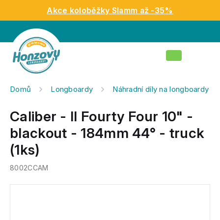
Přejít
Akce koloběžky Slamm až -35%
na
obsah
Nákupní
košík
Domů
Longboardy
Náhradní díly na longboardy
Caliber - II Fourty Four 10" -
blackout - 184mm 44° - truck
(1ks)
8002CCAM