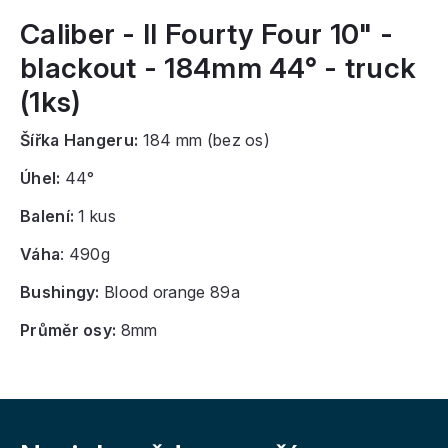
Caliber - II Fourty Four 10" -
blackout - 184mm 44° - truck
(1ks)
Šířka Hangeru:
184 mm (bez os)
Úhel:
44°
Balení:
1
kus
Váha
: 490g
Bushingy:
Blood orange 89a
Průměr osy:
8mm
Z
á