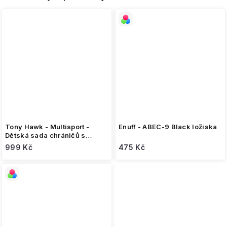
Tony Hawk - Multisport -
Enuff - ABEC-9 Black ložiska
Dětská sada chráničů s
helmou
999 Kč
475 Kč