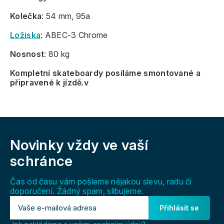
Kolečka
: 54 mm, 95a
Ložiska
: ABEC-3 Chrome
Nosnost
: 80 kg
Kompletní skateboardy posíláme smontované a
připravené k jízdě.v
Z
á
Novinky vždy
ve vaší
p
a
schránce
t
í
Čas od času vám pošleme nějakou slevu, radu či
doporučení. Žádný spam, slibujeme.
Přihlásit se