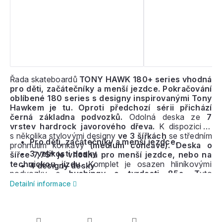
Řada skateboardů
TONY HAWK 180+ series vhodná
pro děti, začátečníky a menší jezdce.
Pokračování
oblíbené 180 series s designy inspirovanými Tony
Hawkem je tu.
Oproti předchozí sérii přichází
černá základna podvozků.
Odolná deska ze
7
vrstev hardrock javorového dřeva.
K dispozici je
s několika stylovými designy
ve 3 šířkách
se středním
Pro děti, začátečníky a menší jezdce.
prohnutím konkávy
(medium concave). Deska o
3 velikosti desky
šířce 7,75“ je vhodná pro menší jezdce, nebo na
technickou jízdu.
Komplet je osazen hliníkovými
4 designy desky
podvozky s
bushingy o tvrdosti 85a. T
yto
podvozky jsou zárukou pohodlného
zatáčení i pro
Detailní informace
lehčí jezdce.
Kolečka o
průměru
54mm
s tvrdostí
95a zvládnou i hrubší
povrch, jsou však určena spíše na hladké povrchy
či do skateparku.
V kolečkách jsou zasazeny
ložiska