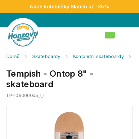
Přejít
Akce koloběžky Slamm až -35%
na
obsah
Nákupní
košík
Domů
Skateboardy
Kompletní skateboardy
T
Tempish - Ontop 8" -
skateboard
TP-106000045_1_1