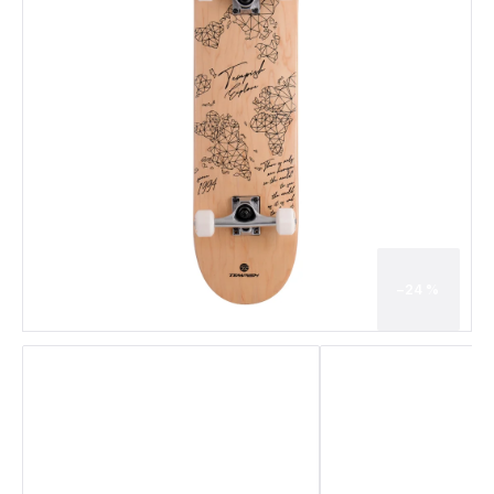
–24 %