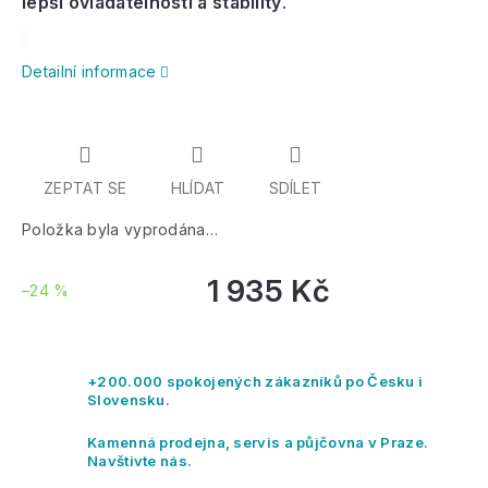
lepší ovladatelnosti a stability
.
Detailní informace
ZEPTAT SE
HLÍDAT
SDÍLET
Položka byla vyprodána…
1 935 Kč
–24 %
Mě
ce
+200.000 spokojených zákazníků po Česku i
Slovensku.
Kamenná prodejna, servis a půjčovna v Praze.
Navštivte nás.