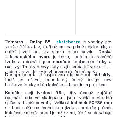
Tempish - Ontop 8" -
skateboard
je vhodný pro
zkušenější jezdce, kteří už umí na prkně nějaké triky a
chtějí jezdit po skateparku nebo bowlu.
Deska
z
kanadského javoru
je lehká, přitom dostatečně
tvrdá a odolná i
pro náročné technické triky a
nárazy
. Trucky heavy duty mají standartní velikost 5“.
Jedna vrstva desky je zbarvená do černé barvy.
Design
boardu je inspirován
old-school instinkty
,
tudíž jen dřevo, jednoduchý černý design, raw
hliníkové trucky a bílá kolečka s decentním potiskem.
Kolečka
mají
tvrdost 99a
, díky čemuž zajišťují
optimální grip ve skateparku, jsou rychlá a vhodná
spíše na hladší povrchy. Velikost
koleček 50*36 mm
se hodí spíše na technickou jízdu a protože průměr
koleček je menší, board je níže zemi, čímž se dosahuje