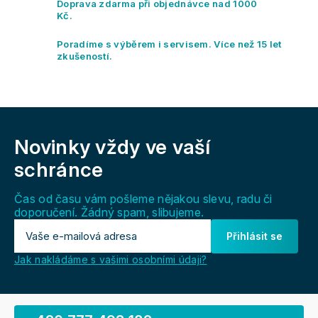
r
Doprava zdarma při objednávce nad 1000
v
Kč.
k
y
Poradíme s výběrem i servisem. Více než 15 let
v
zkušeností.
ý
p
i
s
Z
u
á
Novinky vždy
ve vaší
p
a
schránce
t
í
Čas od času vám pošleme nějakou slevu, radu či
doporučení. Žádný spam, slibujeme.
Přihlásit se
Jak nakládáme s vašimi osobními údaji?