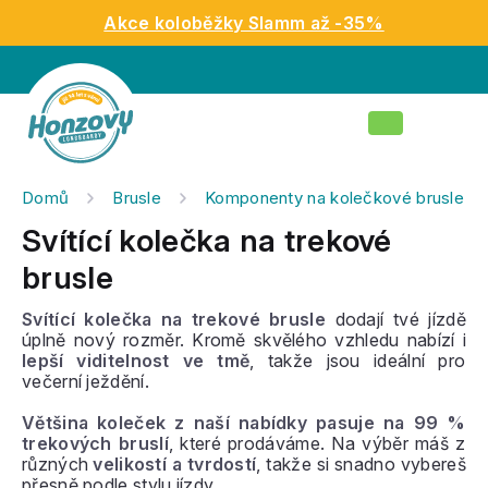
Přejít
Akce koloběžky Slamm až -35%
na
obsah
Nákupní
košík
Domů
Brusle
Komponenty na kolečkové brusle
Svítící kolečka na trekové
brusle
Svítící kolečka na trekové brusle
dodají tvé jízdě
úplně nový rozměr. Kromě skvělého vzhledu nabízí i
lepší viditelnost ve tmě
, takže jsou ideální pro
večerní ježdění.
Většina koleček z naší nabídky pasuje na 99 %
trekových bruslí
, které prodáváme. Na výběr máš z
různých
velikostí a tvrdostí
, takže si snadno vybereš
přesně podle stylu jízdy.