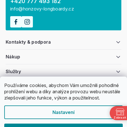
+420 777 493 182
info@honzovy-longboardy.cz
Kontakty & podpora
Nákup
Služby
Používáme cookies, abychom Vám umožnili pohodlné
Všeobecné informace
prohlížení webu a díky analýze provozu webu neustále
zlepšovali jeho funkce, výkon a použitelnost.
Nastavení
Zobrazit
Copyright 2011 -
2026
Honzovy Longboardy