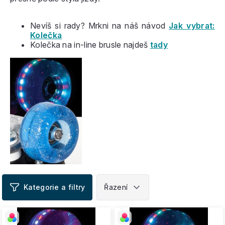
Nevíš si rady? Mrkni na náš návod
Jak vybrat:
Kolečka
Kolečka na in-line brusle najdeš
tady
V
ý
p
i
s