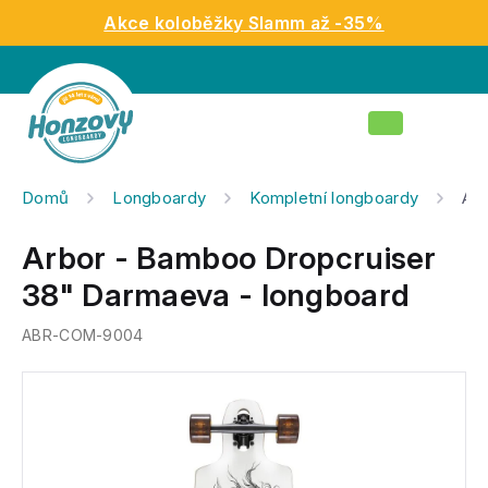
Přejít
Akce koloběžky Slamm až -35%
na
obsah
Nákupní
košík
Domů
Longboardy
Kompletní longboardy
Arb
Arbor - Bamboo Dropcruiser
38" Darmaeva - longboard
ABR-COM-9004