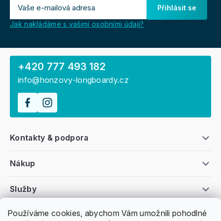
Přihlásit se
Jak nakládáme s vašimi osobními údaji?
+420 777 493 182
info@honzovy-longboardy.cz
Kontakty & podpora
Nákup
Služby
Používáme cookies, abychom Vám umožnili pohodlné
Všeobecné informace