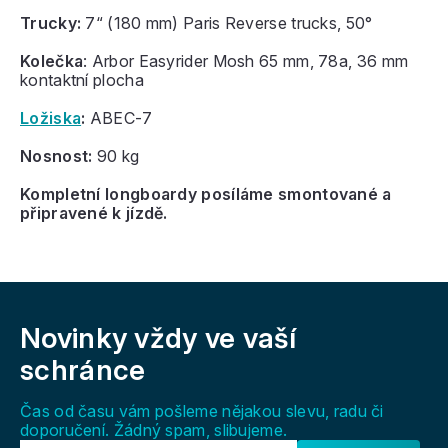
Trucky:
7“ (180 mm) Paris Reverse trucks, 50°
Kolečka
: Arbor Easyrider Mosh 65 mm, 78a, 36 mm
kontaktní plocha
Ložiska
:
ABEC-7
Nosnost:
90 kg
Kompletní longboardy posíláme smontované a
připravené k jízdě.
Z
á
Novinky vždy
ve vaší
p
a
schránce
t
í
Čas od času vám pošleme nějakou slevu, radu či
doporučení. Žádný spam, slibujeme.