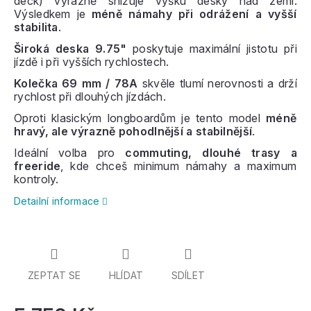
deck) výrazně snižuje výšku desky nad zemí.
Výsledkem je
méně námahy při odrážení a vyšší
stabilita
.
Široká deska 9.75"
poskytuje maximální jistotu při
jízdě i při vyšších rychlostech.
Kolečka 69 mm / 78A
skvěle tlumí nerovnosti a drží
rychlost při dlouhých jízdách.
Oproti klasickým longboardům je tento model
méně
hravý, ale výrazně pohodlnější a stabilnější
.
Ideální volba pro
commuting, dlouhé trasy a
freeride
, kde chceš minimum námahy a maximum
kontroly.
Detailní informace
ZEPTAT SE
HLÍDAT
SDÍLET