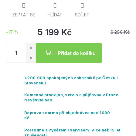
velikostech a to
40“ x 8,75“
nebo
37“ x 8,375“.
Designový kousek
pro jezdce všech
ZEPTAT SE
HLÍDAT
SDÍLET
dovednostních kategorií
5 199 Kč
6 290 Kč
–17 %
Měrná
cena:
Přidat do košíku
+200.000 spokojených zákazníků po Česku i
Slovensku.
Kamenná prodejna, servis a půjčovna v Praze.
Navštivte nás.
Doprava zdarma při objednávce nad 1000
Kč.
Poradíme s výběrem i servisem. Více než 15 let
zkušeností.