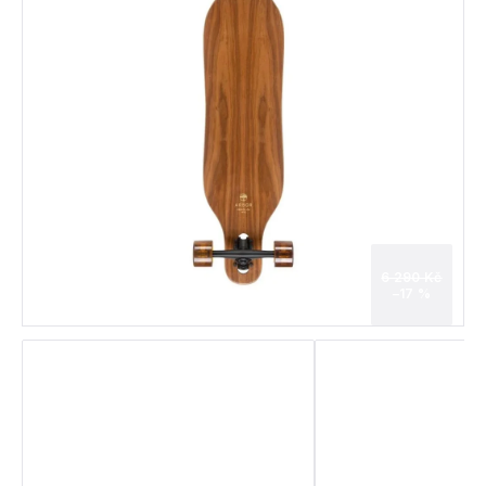
6 290 Kč
–17 %