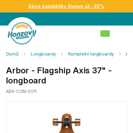
Přejít
Akce koloběžky Slamm až -35%
na
obsah
Nákupní
košík
Domů
Longboardy
Kompletní longboardy
Arb
Arbor - Flagship Axis 37" -
longboard
ABR-COM-0011