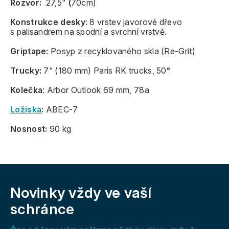
Rozvor:
27,5"
(
70cm)
Konstrukce desky
: 8 vrstev javorové dřevo
s palisandrem na spodní a svrchní vrstvě.
Griptape:
Posyp z recyklovaného skla (Re-Grit)
Trucky:
7“ (180 mm) Paris RK trucks, 50°
Kolečka
: Arbor Outlook 69 mm, 78a
Ložiska
:
ABEC-7
Nosnost:
90 kg
Z
á
Novinky vždy
ve vaší
p
a
schránce
t
í