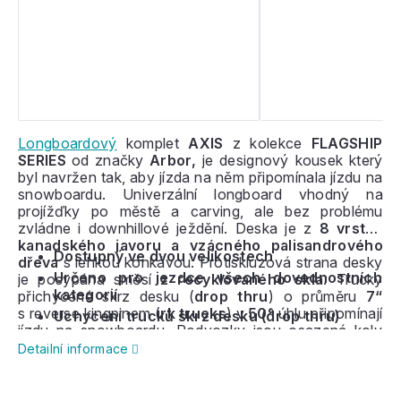
Longboardový
komplet
AXIS
z kolekce
FLAGSHIP
SERIES
od značky
Arbor,
je designový kousek který
byl navržen tak, aby jízda na něm připomínala jízdu na
snowboardu. Univerzální longboard vhodný na
projížďky po městě a carving, ale bez problému
zvládne i downhillové ježdění. Deska je z
8 vrstev
kanadského javoru a vzácného palisandrového
Dostupný ve dvou velikostech
dřeva
s lehkou konkávou. Protiskluzová strana desky
Určeno pro jezdce všech dovednostních
je posypána směsí
z recyklovaného skla
. Trucky
kategorií
přichycené skrz desku (
drop thru
) o průměru
7“
s reverse kingpinem (
rk trucks
) v
50°
úhlu připomínají
Uchycení trucků skrz desku (drop thru)
jízdu na snowboardu. Podvozky jsou osazená koly
Arbor Outlook
, které jsou oblíbená pro svoji
Detailní informace
univerzálnost. Kola mají průměr
69mm
a tvrdost
78a
.
Byli navrženy tak aby zvládli i hrubý asfalt a byli dobře
přilnavé. Tento komplet je dispozici ve dvou