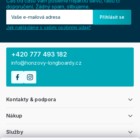
Čas od času vám pošleme nějakou slevu, radu či
doporučení. Žádný spam, slibujeme.
Přihlásit se
Jak nakládáme s vašimi osobními údaji?
+420 777 493 182
info@honzovy-longboardy.cz
Kontakty & podpora
Nákup
Služby