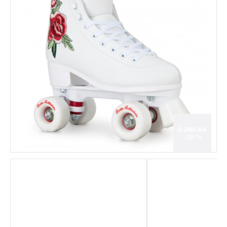
2 290 Kč
–26 %