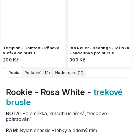
Tempish - Comfort - Pěnová
Rio Roller - Bearings - ložiska
vložka do bruslí
- sada 16ks pro brusle
200 Kč
399 Kč
Popis
Podobné (12)
Hodnocení (11)
Rookie - Rosa White -
trekové
brusle
BOTA
: Poloměkká, krasobruslařská, fleecové
polstrování
RÁM
: Nylon chassis - lehký a odolný rám