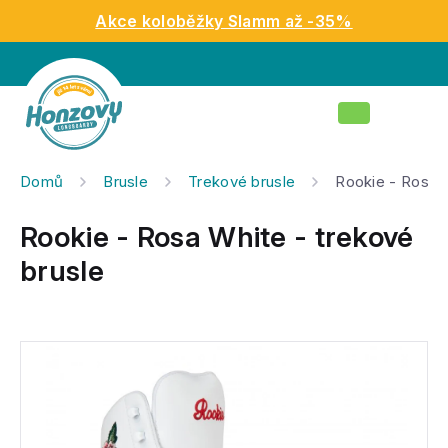
Přejít
Akce koloběžky Slamm až -35%
na
obsah
Nákupní
košík
Domů
Brusle
Trekové brusle
Rookie - Rosa W
Rookie - Rosa White - trekové
brusle