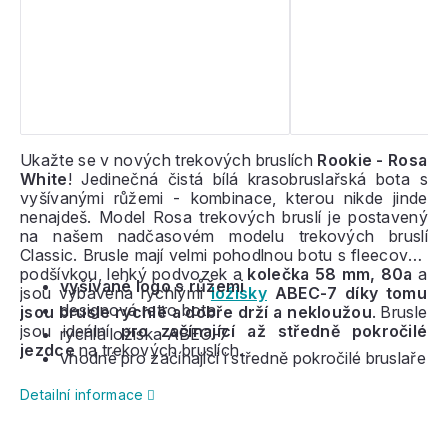
Ukažte se v nových trekových bruslích
Rookie - Rosa
White
! Jedinečná čistá bílá krasobruslařská bota s
vyšívanými růžemi - kombinace, kterou nikde jinde
nenajdeš. Model Rosa trekových bruslí je postavený
na našem nadčasovém modelu trekových bruslí
Classic. Brusle mají velmi pohodlnou botu s fleecovou
podšívkou, lehký podvozek a
kolečka
58 mm, 80a
a
vyšívané logo s růžemi
jsou vybavena rychlými
ložisky
ABEC-7 díky tomu
designová retro bota
jsou brusle rychlé a dobře drží a nekloužou
. Brusle
jsou ideální
pro začínající až středně pokročilé
rychlá ložiska ABEC-7
jezdce
na trekových bruslích.
vhodné pro začínající i středně pokročilé bruslaře
Detailní informace