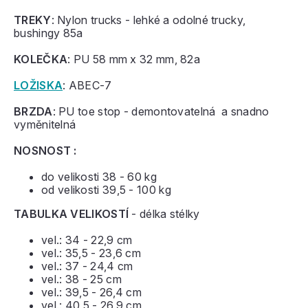
TREKY
: Nylon trucks - lehké a odolné trucky,
bushingy 85a
KOLEČKA
: PU 58 mm x 32 mm, 82a
LOŽISKA
: ABEC-7
BRZDA
: PU toe stop - demontovatelná a snadno
vyměnitelná
NOSNOST :
do velikosti 38 - 60 kg
od velikosti 39,5 - 100 kg
TABULKA VELIKOSTÍ
- délka stélky
vel.: 34 - 22,9 cm
vel.: 35,5 - 23,6 cm
vel.: 37 - 24,4 cm
vel.: 38 - 25 cm
vel.: 39,5 - 26,4 cm
vel.: 40,5 - 26,9 cm