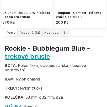
2X Enuff - ABEC-9 WP ložiska
Tempish - Comfort - Pěnová
- sada pro brusle
vložka do bruslí
570 Kč
200 Kč
Popis
Podobné (12)
Hodnocení (5)
Rookie - Bubblegum Blue -
trekové brusle
BOTA
: Poloměkká, krasobruslařská, fleecové
polstrování
RÁM
: Nylon chassis
TREKY
: Nylon trucks
KOLEČKA
: 58 mm x 32 mm, 82a
LOŽISKA
: Abec 7