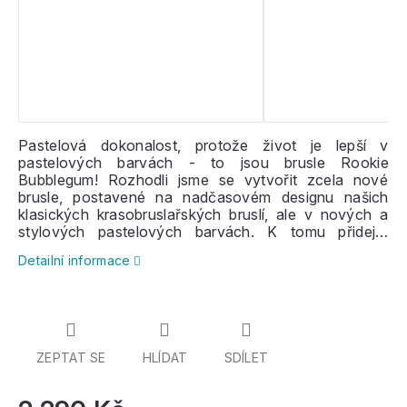
Pastelová dokonalost, protože život je lepší v
pastelových barvách - to jsou brusle Rookie
Bubblegum! Rozhodli jsme se vytvořit zcela nové
brusle, postavené na nadčasovém designu našich
klasických krasobruslařských bruslí, ale v nových a
stylových pastelových barvách. K tomu přidejte
kontrastní švy, extra vycpané fleecové polstrování a
Detailní informace
stejně skvělou výbavu – brusle, které musíte mít!
ZEPTAT SE
HLÍDAT
SDÍLET