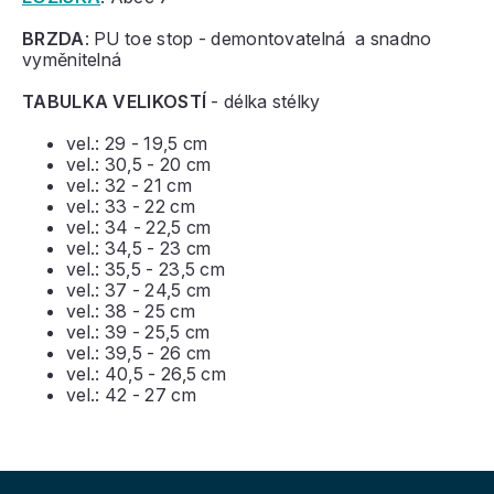
BRZDA
: PU toe stop - demontovatelná a snadno
vyměnitelná
TABULKA VELIKOSTÍ
- délka stélky
vel.: 29 - 19,5 cm
vel.: 30,5 - 20 cm
vel.: 32 - 21 cm
vel.: 33 - 22 cm
vel.: 34 - 22,5 cm
vel.: 34,5 - 23 cm
vel.: 35,5 - 23,5 cm
vel.: 37 - 24,5 cm
vel.: 38 - 25 cm
vel.: 39 - 25,5 cm
vel.: 39,5 - 26 cm
vel.: 40,5 - 26,5 cm
vel.: 42 - 27 cm
Z