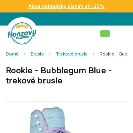
Přejít
Akce koloběžky Slamm až -35%
na
obsah
Nákupní
košík
Domů
Brusle
Trekové brusle
Rookie - Bubbl
Rookie - Bubblegum Blue -
trekové brusle