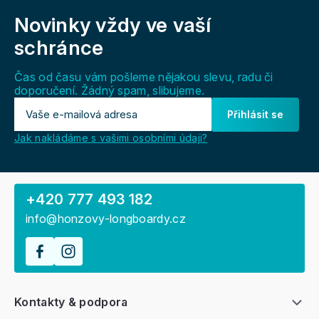
á
Novinky vždy
ve vaší
p
a
schránce
t
í
Čas od času vám pošleme nějakou slevu, radu či
doporučení. Žádný spam, slibujeme.
Přihlásit se
Jak nakládáme s vašimi osobními údaji?
+420 777 493 182
info@honzovy-longboardy.cz
Kontakty & podpora