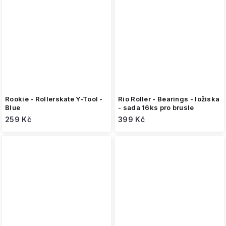
Rookie - Rollerskate Y-Tool -
Rio Roller - Bearings - ložiska
Blue
- sada 16ks pro brusle
259 Kč
399 Kč