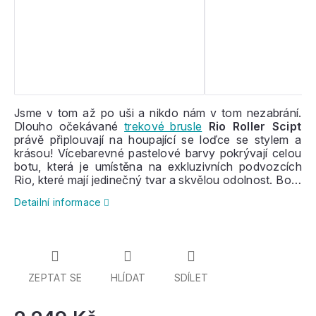
Jsme v tom až po uši a nikdo nám v tom nezabrání.
Dlouho očekávané
trekové brusle
Rio Roller Scipt
právě připlouvají na houpající se loďce se stylem a
krásou! Vícebarevné pastelové barvy pokrývají celou
botu, která je umístěna na exkluzivních podvozcích
Rio, které mají jedinečný tvar a skvělou odolnost. Boty
bruslí je pevné a pohodlné, dobře chrání kotník a jako
Detailní informace
vždy jsou vegan friendly a díky
kolečkům
Coaster
se
skvěle hodí ven i dovnitř! Myslíme si, že bude napsáno
ještě mnoho příběhů s trekovými bruslemi
Rio Roller
Scipt
. A jaký bude ten tvůj?
Dostupné
ve několika
barevných kombinacích.
ZEPTAT SE
HLÍDAT
SDÍLET