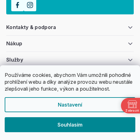
Kontakty & podpora
Nákup
Služby
Používáme cookies, abychom Vám umožnili pohodlné
Všeobecné informace
prohlížení webu a díky analýze provozu webu neustále
zlepšovali jeho funkce, výkon a použitelnost.
Nastavení
Zobrazit
Copyright 2011 -
2026
Honzovy Longboardy
Souhlasím
Nakódoval Pavel Kuneš
Vytvořil Shoptet