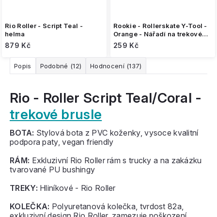
Rio Roller - Script Teal -
Rookie - Rollerskate Y-Tool -
helma
Orange - Nářadí na trekové
brusle
879 Kč
259 Kč
Popis
Podobné (12)
Hodnocení (137)
Rio - Roller Script Teal/Coral -
trekové brusle
BOTA:
Stylová bota z PVC koženky, vysoce kvalitní
podpora paty, vegan friendly
RÁM:
Exkluzivní Rio Roller rám s trucky a na zakázku
tvarované PU bushingy
TREKY:
Hliníkové - Rio Roller
KOLEČKA:
Polyuretanová kolečka, tvrdost 82a,
exkluzivní design Rio Roller, zamezuje poškození