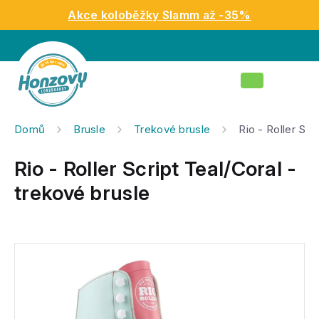
Přejít
Akce koloběžky Slamm až -35%
na
obsah
Nákupní
košík
Domů
Brusle
Trekové brusle
Rio - Roller Scr
Rio - Roller Script Teal/Coral -
trekové brusle