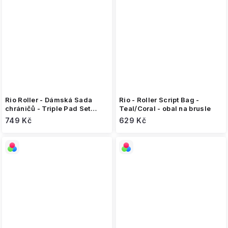
Rio Roller - Dámská Sada
Rio - Roller Script Bag -
chráničů - Triple Pad Set
Teal/Coral - obal na brusle
Red/Mint
749 Kč
629 Kč