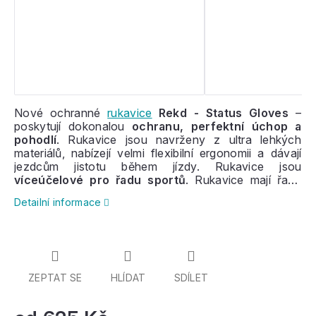
Nové ochranné
rukavice
Rekd - Status Gloves
–
poskytují dokonalou
ochranu, perfektní úchop a
pohodlí
. Rukavice jsou navrženy z ultra lehkých
materiálů, nabízejí velmi flexibilní ergonomii a dávají
jezdcům jistotu během jízdy. Rukavice jsou
víceúčelové pro řadu sportů
. Rukavice mají řadu
větracích otvorů
,
pot absorbující mikrovlákno a
Detailní informace
udržují ruce v suchu
. Přezka na suchý zip drží
bezpečně rukavice na ruce.
ZEPTAT SE
HLÍDAT
SDÍLET