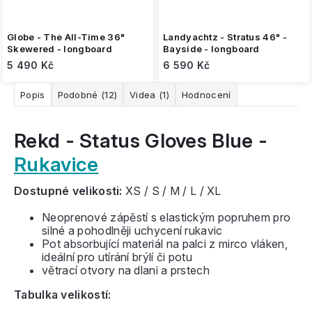
Globe - The All-Time 36"
Landyachtz - Stratus 46" -
Skewered - longboard
Bayside - longboard
5 490 Kč
6 590 Kč
Popis
Podobné (12)
Videa (1)
Hodnocení
Rekd - Status Gloves Blue -
Rukavice
Dostupné velikosti:
XS / S / M / L / XL
Neoprenové
zápěstí
s
elastickým
popruhem
pro
silné a
pohodlněji uchycení rukavic
P
ot
absorbující
materiál
na
palci z mirco vláken
,
ideální pro
utírání
brýlí či
potu
větrací otvory na dlani a prstech
Tabulka velikostí: