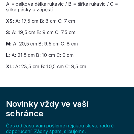
A = celková délka rukavic / B = šířka rukavic / C =
šířka pásky u zápěstí
XS
: A: 17,5 cm B: 8 cm C: 7 cm
S:
A: 19,5 cm B: 9 cm C: 7,5 cm
M:
A: 20,5 cm B: 9,5 cm C: 8 cm
L:
A: 21,5 cm B: 10 cm C: 9 cm
XL:
A: 23,5 cm B: 10,5 cm C: 9,5 cm
Z
á
Novinky vždy
ve vaší
p
a
schránce
t
í
Čas od času vám pošleme nějakou slevu, radu či
doporučení. Žádný spam, slibujeme.