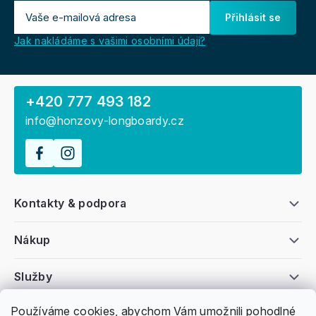
Přihlásit se
Jak nakládáme s vašimi osobními údaji?
+420 777 493 182
info@honzovy-longboardy.cz
Kontakty & podpora
Nákup
Služby
Používáme cookies, abychom Vám umožnili pohodlné
Všeobecné informace