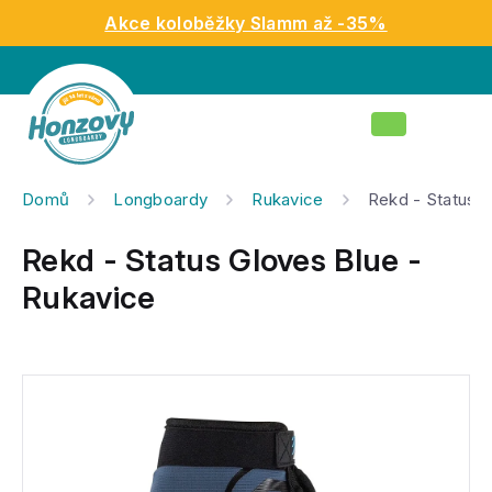
Přejít
Akce koloběžky Slamm až -35%
na
obsah
Nákupní
košík
Domů
Longboardy
Rukavice
Rekd - Status G
Rekd - Status Gloves Blue -
Rukavice