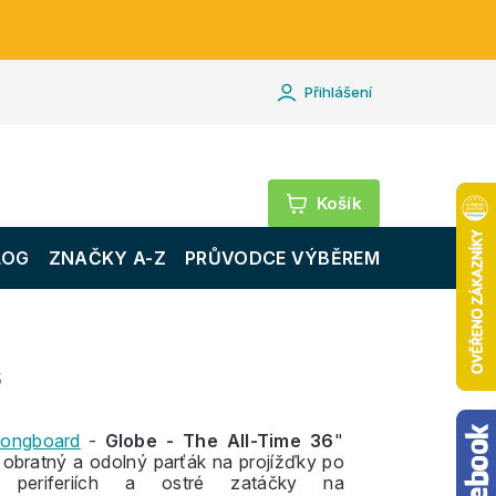
Přihlášení
Nákupní
košík
LOG
ZNAČKY A-Z
PRŮVODCE VÝBĚREM
5
longboard
-
Globe - The All-Time 36
"
obratný a odolný parťák na projížďky po
h periferiích a ostré zatáčky na