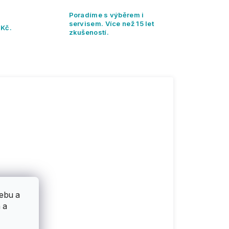
Poradíme s výběrem i
servisem. Více než 15 let
 Kč.
zkušeností.
ebu a
 a