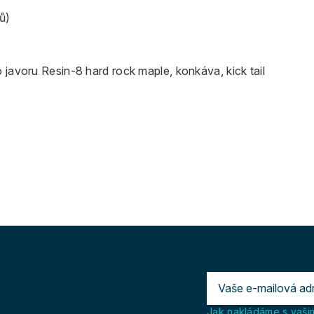
ů)
javoru Resin-8 hard rock maple, konkáva, kick tail
Jak nakládáme s vašim