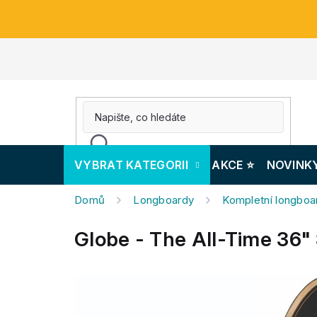
Přejít
na
obsah
VYBRAT KATEGORII
AKCE ⭐️
NOVINK
Domů
Longboardy
Kompletní longboa
Globe - The All-Time 36"