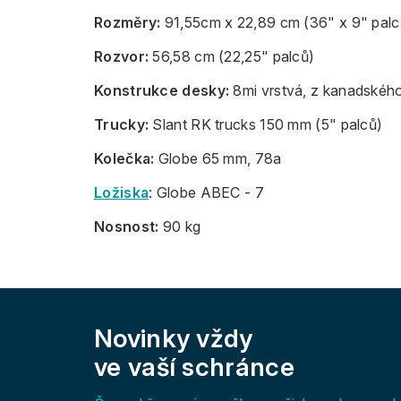
Rozměry:
91,55cm x 22,89 cm (36" x 9" palc
Rozvor:
56,58 cm (22,25" palců)
Konstrukce desky:
8mi vrstvá, z kanadského 
Trucky:
Slant RK trucks 150 mm (5" palců)
Kolečka:
Globe 65 mm, 78a
Ložiska
: Globe ABEC - 7
Nosnost:
90 kg
Z
á
Novinky vždy
p
a
ve vaší schránce
t
í