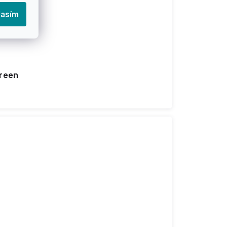
lasím
Green