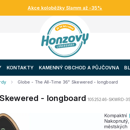
Akce koloběžky Slamm až -35%
Y
KONTAKTY
KAMENNÝ OBCHOD A PŮJČOVNA
B
rdy
Globe - The All-Time 36" Skewered - longboard
 Skewered - longboard
10525246-SKWRD-3
Kompaktní
Nakopnutý, 
městskýc