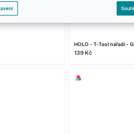
avení
Souh
HOLO - T-Tool nářadí - 
139 Kč