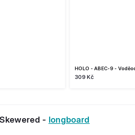
HOLO - ABEC-9 - Voděod
309 Kč
" Skewered -
longboard