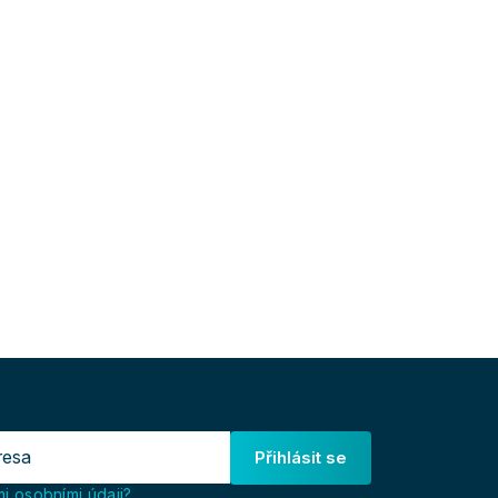
Přihlásit se
i osobními údaji?