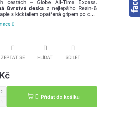
ch cestách – Globe All-Time Excess.
ná 8vrstvá deska
z nejlepšího Resin-8
aple s kicktailem opatřená gripem po celé
nt trucky 150 mm
, s velkými tvrdými a
ormace
olečky 65 mm, 78a
opatřená
ložisky
deální kompromis mezi longboardem a
m.
Vhodné
pro začínající i pokročilé
ZEPTAT SE
HLÍDAT
SDÍLET
 Kč
Měrná
cena:
Přidat do košíku