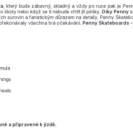
ta
, který bude zábavný, skladný a vždy po ruce pak je Pen
o školy nebo když se ti nebude chtít jít pěšky.
Díky Penny
s
ších surovin a fanatickým důrazem na detaily. Penny Skateb
 překonávaly všechna tvá očekávání.
Penny Skateboards -
rmula
hings
heels
é a připravené k jízdě.