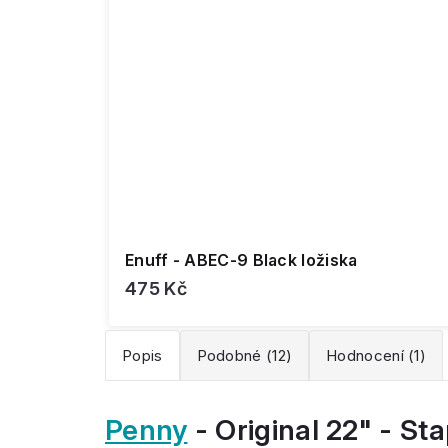
Enuff - ABEC-9 Black ložiska
475 Kč
Popis
Podobné (12)
Hodnocení (1)
Penny
- Original 22" - St