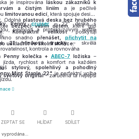
ska je inspirována
láskou zákazníků k
rvám a čistým liniím
a je pečlivě
ou
limitovanou edicí
, která spojuje design
t. Odolná
plastová deska bez hrubého
ický Penny
cruiser
– 22" deska s
ťuje
bezpečí vašim dětem
, které grip
ilitou, pevností a protiskluzovým waffle
e
.
Kompaktní
velikost
poskytují
m
rkno snadno
přenášet,
přichytit na
né 3" hliníkové trucky
– skvělá
o uskladnit ve školní skříňce
.
ovatelnost, kontrola a rovnováha
á Penny kolečka +
ABEC-7
ložiska
–
á jízda, rychlost a komfort na každém
edáš
stylový, spolehlivý a pohodlný
hu
nny Mint Staple 22"
je perfektní volba
ý světový originál
- zaručena ta nejlepší
jízdu.
ormace
ZEPTAT SE
HLÍDAT
SDÍLET
a vyprodána…