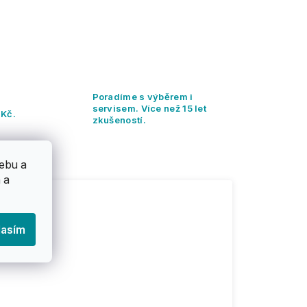
Poradíme s výběrem i
servisem. Více než 15 let
 Kč.
zkušeností.
ebu a
 a
lasím