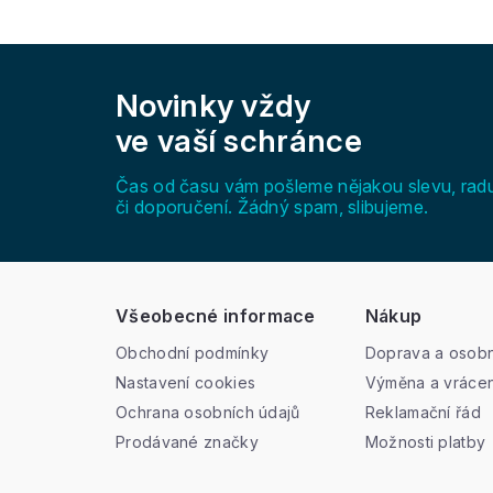
Z
á
Novinky vždy
p
a
ve vaší schránce
t
í
Čas od času vám pošleme nějakou slevu, rad
či doporučení. Žádný spam, slibujeme.
Všeobecné informace
Nákup
Obchodní podmínky
Doprava a osobn
Nastavení cookies
Výměna a vrácen
Ochrana osobních údajů
Reklamační řád
Prodávané značky
Možnosti platby