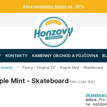
Akce koloběžky Slamm až -35%
Y
KONTAKTY
KAMENNÝ OBCHOD A PŮJČOVNA
B
 boardy
Penny - Original 22" - Staple Mint - Skateboard
aple Mint - Skateboard
PNY-COM-1062
Skateboar
edice.
Pro 
na každod