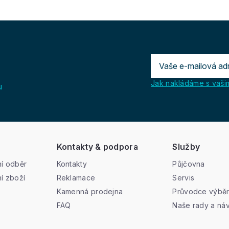
Jak nakládáme s vašim
u
Kontakty & podpora
Služby
í odběr
Kontakty
Půjčovna
í zboží
Reklamace
Servis
Kamenná prodejna
Průvodce výbě
FAQ
Naše rady a ná