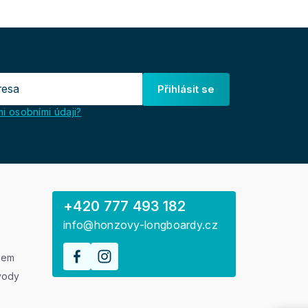
Přihlásit se
i osobními údaji?
+420 777 493 182
info@honzovy-longboardy.cz
rem
vody