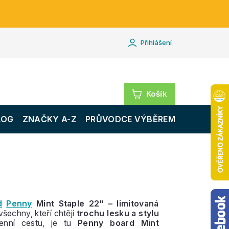
Přihlášení
Nákupní
košík
LOG
ZNAČKY A-Z
PRŮVODCE VÝBĚREM
d
Penny
Mint Staple 22" – limitovaná
všechny, kteří chtějí
trochu lesku a stylu
enní cestu, je tu
Penny board Mint