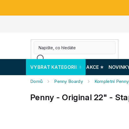
Přejít
na
obsah
VYBRAT KATEGORII
AKCE ⭐️
NOVINK
Domů
Penny Boardy
Kompletní Penny
Penny - Original 22" - St