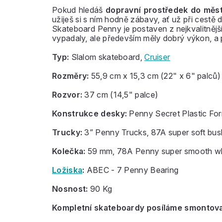
Pokud hledáš
dopravní prostředek do měs
užiješ si s ním hodně zábavy, ať už při cestě d
Skateboard Penny je postaven z nejkvalitněj
vypadaly, ale především měly dobrý výkon, a
Typ:
Slalom skateboard,
Cruiser
Rozměry:
55,9 cm x 15,3 cm (22" x 6" palců)
Rozvor:
37 cm (14,5" palce)
Konstrukce desky:
Penny Secret Plastic Fo
Trucky:
3” Penny Trucks, 87A super soft bus
Kolečka:
59 mm, 78A Penny super smooth w
Ložiska
:
ABEC - 7 Penny Bearing
Nosnost:
90 Kg
Kompletní skateboardy posíláme smontovan