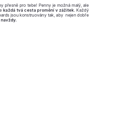
ny přesně pro tebe! Penny je možná malý, ale
e
každá tvá cesta promění v zážitek
. Každý
oards jsou konstruovány tak, aby nejen dobře
 navždy.