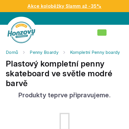
Přejít
Akce koloběžky Slamm až -35%
na
obsah
Nákupní
košík
Domů
Penny Boardy
Kompletní Penny boardy
Plastový kompletní penny
skateboard ve světle modré
barvě
Produkty teprve připravujeme.