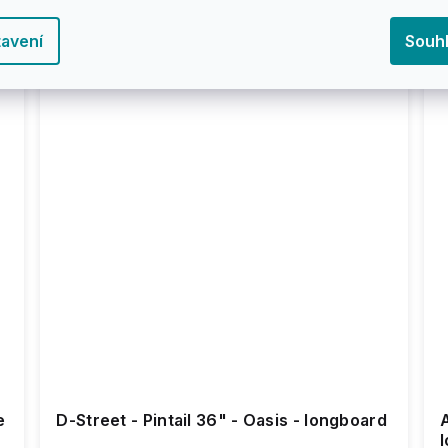
avení
Souh
e
D-Street - Pintail 36" - Oasis - longboard
A