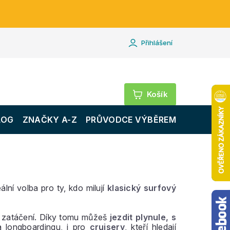
Přihlášení
Nákupní
košík
LOG
ZNAČKY A-Z
PRŮVODCE VÝBĚREM
ální volba pro ty, kdo milují
klasický surfový
i zatáčení. Díky tomu můžeš
jezdit plynule, s
a longboardingu, i pro
cruisery
, kteří hledají