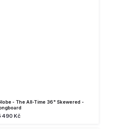
Globe - The All-Time 36" Skewered -
longboard
5 490 Kč