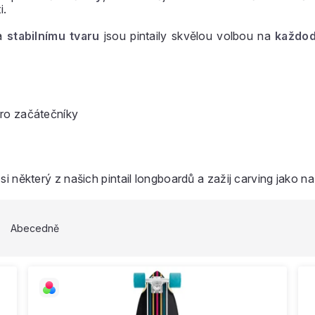
i.
a
stabilnímu tvaru
jsou pintaily skvělou volbou na
každod
pro začátečníky
i některý z našich pintail longboardů a zažij carving jako na
Abecedně