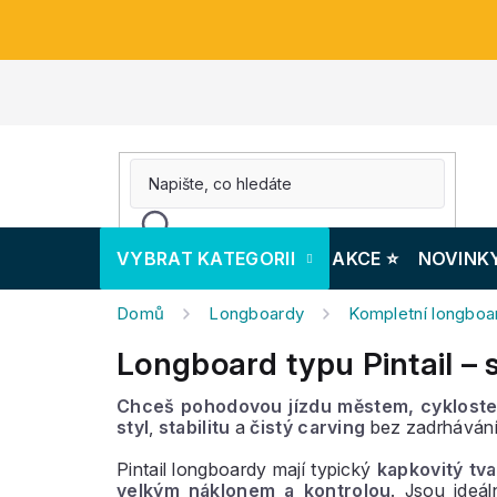
Přejít
na
obsah
VYBRAT KATEGORII
AKCE ⭐️
NOVINK
Domů
Longboardy
Kompletní longboa
Longboard typu Pintail –
Chceš pohodovou jízdu městem, cykloste
styl
,
stabilitu
a
čistý carving
bez zadrhávání
Pintail longboardy mají typický
kapkovitý tva
velkým náklonem a kontrolou
. Jsou ideá