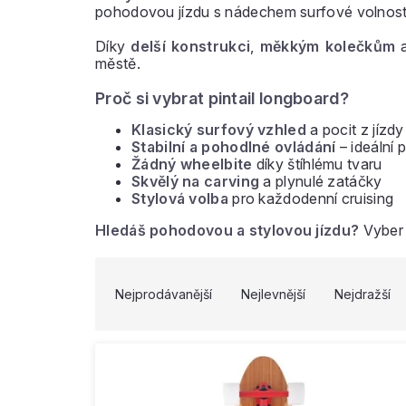
pohodovou jízdu s nádechem surfové volnost
Díky
delší konstrukci
,
měkkým kolečkům
městě.
Proč si vybrat pintail longboard?
Klasický surfový vzhled
a pocit z jízdy
Stabilní a pohodlné ovládání
– ideální 
Žádný wheelbite
díky štíhlému tvaru
Skvělý na carving
a plynulé zatáčky
Stylová volba
pro každodenní cruising
Hledáš pohodovou a stylovou jízdu?
Vyber s
V
Ř
ý
a
Nejprodávanější
Nejlevnější
Nejdražší
p
z
i
e
s
n
p
í
r
p