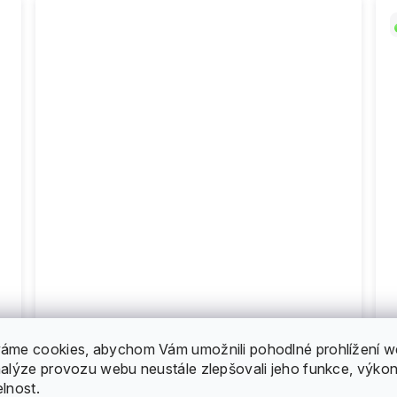
Arbor - Artist Series Fish 37" -
M
áme cookies, abychom Vám umožnili pohodlné prohlížení w
longboard
nalýze provozu webu neustále zlepšovali jeho funkce, výkon
3 100 Kč
elnost.