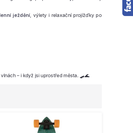
enní ježdění
, výlety i relaxační projížďky po
 vlnách – i když jsi uprostřed města. 🛹🌊