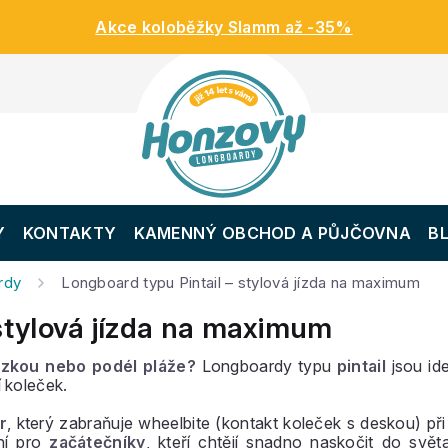
Akce koloběžky Slamm až -35%
Y
KONTAKTY
KAMENNÝ OBCHOD A PŮJČOVNA
B
rdy
Longboard typu Pintail – stylová jízda na maximum
 stylová jízda na maximum
zkou nebo podél pláže?
Longboardy typu
pintail
jsou ide
 koleček.
r
, který zabraňuje
wheelbite
(kontakt koleček s deskou) př
lní pro
začátečníky
, kteří chtějí snadno naskočit do svět