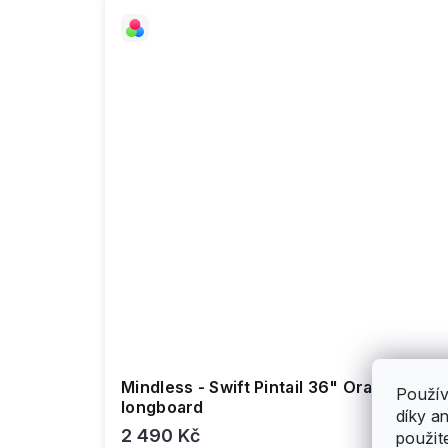
Mindless - Swift Pintail 36" Orange -
Použív
longboard
díky a
2 490 Kč
použit