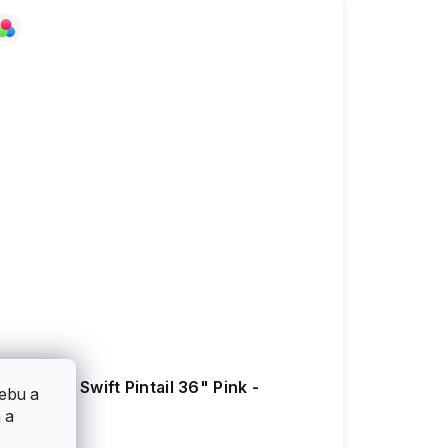
indless - Swift Pintail 36" Pink -
ebu a
longboard
 a
2 490 Kč