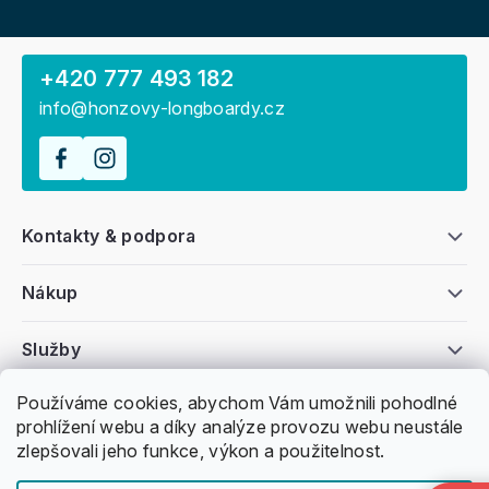
+420 777 493 182
info@honzovy-longboardy.cz
Kontakty & podpora
Nákup
Služby
Používáme cookies, abychom Vám umožnili pohodlné
Všeobecné informace
prohlížení webu a díky analýze provozu webu neustále
zlepšovali jeho funkce, výkon a použitelnost.