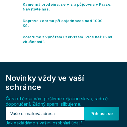
c
Kamenná prodejna, servis a půjčovna v Praze.
í
Navštivte nás.
p
r
Doprava zdarma při objednávce nad 1000
v
Kč.
k
y
Poradíme s výběrem i servisem. Více než 15 let
v
zkušeností.
ý
p
i
s
Z
u
á
Novinky vždy
ve vaší
p
a
schránce
t
í
Čas od času vám pošleme nějakou slevu, radu či
doporučení. Žádný spam, slibujeme.
Přihlásit se
Jak nakládáme s vašimi osobními údaji?