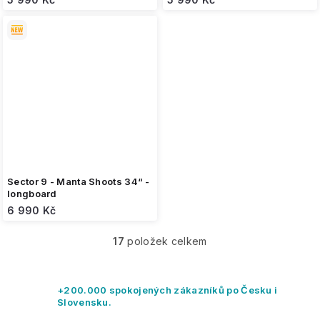
Sector 9 - Manta Shoots 34“ -
longboard
6 990 Kč
17
položek celkem
O
v
l
á
+200.000 spokojených zákazníků po Česku i
d
Slovensku.
a