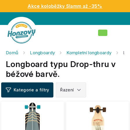
Přejít
Akce koloběžky Slamm až -35%
na
obsah
Nákupní
košík
Domů
Longboardy
Kompletní longboardy
Lon
Longboard typu Drop-thru v
béžové barvě.
V
ý
p
i
s
p
r