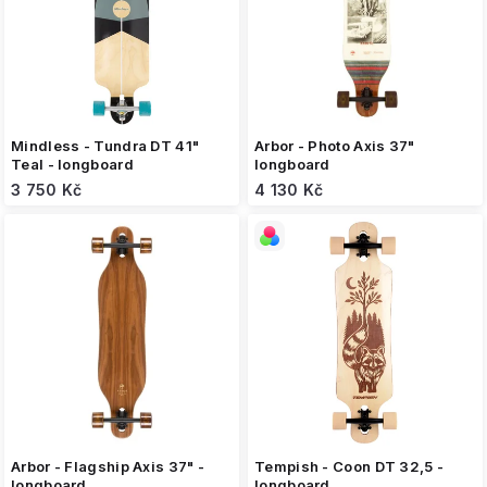
o
d
u
k
t
ů
Mindless - Tundra DT 41"
Arbor - Photo Axis 37"
Teal - longboard
longboard
3 750 Kč
4 130 Kč
Arbor - Flagship Axis 37" -
Tempish - Coon DT 32,5 -
longboard
longboard