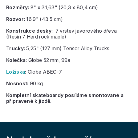
Rozměry:
8" x 31,63" (20,3 x 80,4 cm)
Rozvor:
16,9" (43,5 cm)
Konstrukce desky:
7 vrstev javorového dřeva
(Resin 7 Hard rock maple)
Trucky:
5,25" (127 mm) Tensor Alloy Trucks
Kolečka:
Globe 52 mm, 99a
Ložiska
:
Globe ABEC-7
Nosnost:
90 kg
Kompletní skateboardy posíláme smontované a
připravené k jízdě.
Z
á