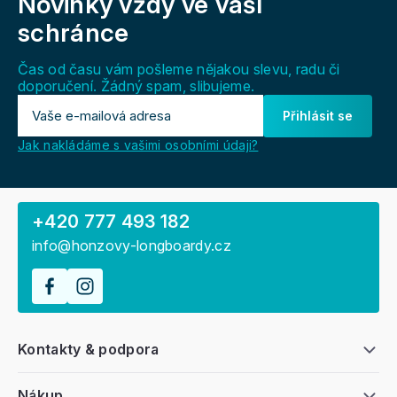
Novinky vždy
ve vaší
p
a
schránce
t
í
Čas od času vám pošleme nějakou slevu, radu či
doporučení. Žádný spam, slibujeme.
Přihlásit se
Jak nakládáme s vašimi osobními údaji?
+420 777 493 182
info@honzovy-longboardy.cz
Kontakty & podpora
Nákup