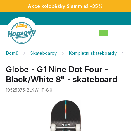
Přejít
Akce koloběžky Slamm až -35%
na
obsah
Nákupní
košík
Domů
Skateboardy
Kompletní skateboardy
G
Globe - G1 Nine Dot Four -
Black/White 8" - skateboard
10525375-BLKWHT-8.0