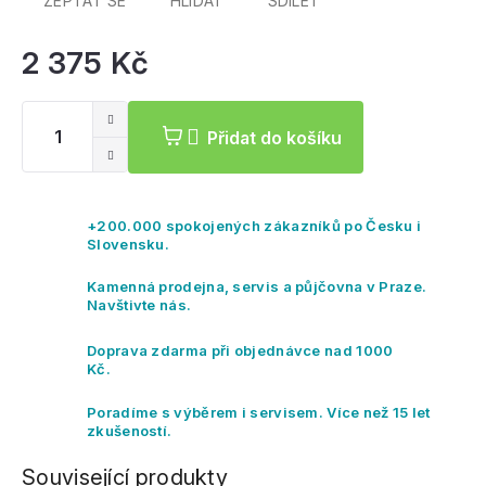
ZEPTAT SE
HLÍDAT
SDÍLET
2 375 Kč
Mě
ce
Přidat do košíku
+200.000 spokojených zákazníků po Česku i
Slovensku.
Kamenná prodejna, servis a půjčovna v Praze.
Navštivte nás.
Doprava zdarma při objednávce nad 1000
Kč.
Poradíme s výběrem i servisem. Více než 15 let
zkušeností.
Související produkty