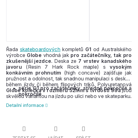
Řada
skateboardových
kompletů
G1
od Australského
výrobce
Globe
vhodná jak
pro začátečníky, tak pro
zkušenější jezdce
. Deska ze
7 vrstev kanadského
javoru
(Resin 7 Hark Rock maple) s
vysokým
konkávním prohnutím
(high concave) zajišťuje jak
pružnost a odolnost, tak snadnou manipulaci s deskou
během jízdy či během flipových triků. Polyuretanová
série G1 pro začátečníky, středně pokročilé a
Globe kolečka v rozměru 52mm s tvrdostí 99a
jsou
pokročilé
skvělou variantou na jízdu po ulici nebo ve skateparku.
Kolečka jsou k desce přichycené pomocí
Tensor
Detailní informace
alloy trucks
, zakladatelem této značky je ikonický
Rodney Mullen, který vymyslel většinu dnes známých
triků.