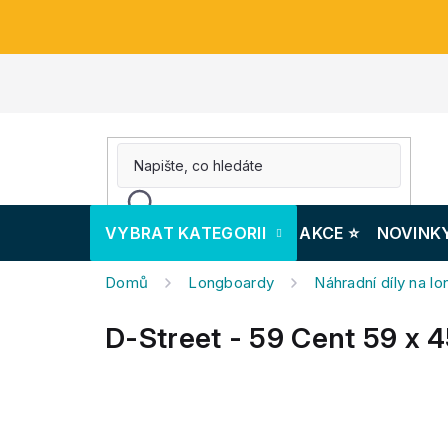
Přejít
na
obsah
VYBRAT KATEGORII
AKCE ⭐️
NOVINK
Domů
Longboardy
Náhradní díly na l
D-Street - 59 Cent 59 x 