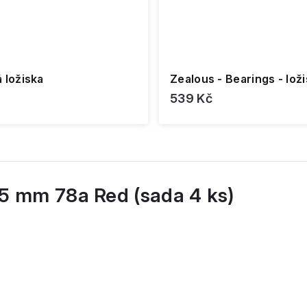
 ložiska
Zealous - Bearings - lož
539 Kč
45 mm 78a Red (sada 4 ks)