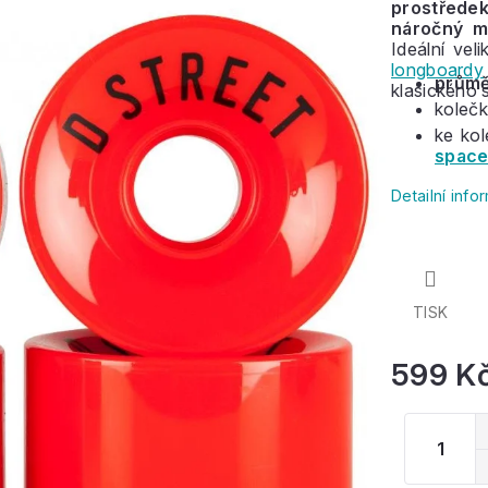
prostřede
náročný m
Ideální vel
longboardy
průmě
klasického 
kolečk
ke ko
space
Detailní inf
TISK
599 K