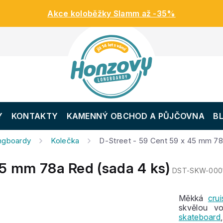
Akce koloběžky Slamm až -35%
Y
KONTAKTY
KAMENNÝ OBCHOD A PŮJČOVNA
B
ongboardy
Kolečka
D-Street - 59 Cent 59 x 45 mm 78
45 mm 78a Red (sada 4 ks)
DST-SKW-000
Měkká
cru
skvělou v
skateboard