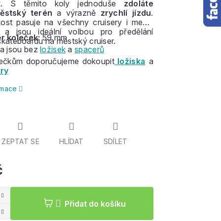
k
. S těmito koly jednoduše
zdoláte
ěstský terén
a výrazně
zrychlí jízdu
.
ikost pasuje na všechny cruisery i menší
a jsou ideální volbou pro předělání
r koleček:
59 mm
skateboardu na městský cruiser.
a jsou bez
ložisek
a
spacerů
lečkům doporučujeme dokoupit
ložiska
a
ry
ormace
ZEPTAT SE
HLÍDAT
SDÍLET
č
Měrná
cena:
Přidat do košíku