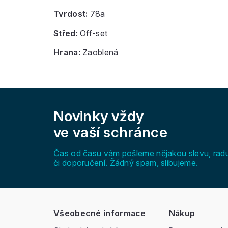
Tvrdost:
78a
Střed:
Off-set
Hrana:
Zaoblená
Z
á
Novinky vždy
p
a
ve vaší schránce
t
í
Čas od času vám pošleme nějakou slevu, rad
či doporučení. Žádný spam, slibujeme.
Všeobecné informace
Nákup