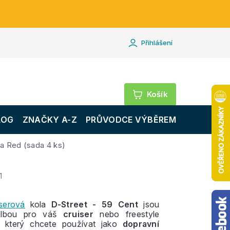
Přihlášení
Nákupní
košík
LOG
ZNAČKY A-Z
PRŮVODCE VÝBĚREM
a Red (sada 4 ks)
1
iserová
kola
D-Street - 59 Cent
jsou
olbou pro váš
cruiser
nebo freestyle
, který chcete používat jako
dopravní