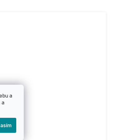
ebu a
 a
lasím