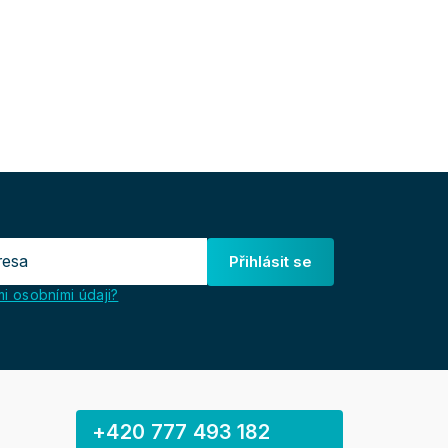
Přihlásit se
i osobními údaji?
+420 777 493 182