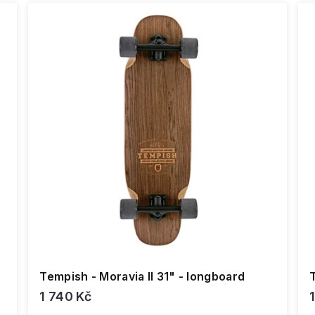
Tempish - Moravia II 31" - longboard
T
1 740 Kč