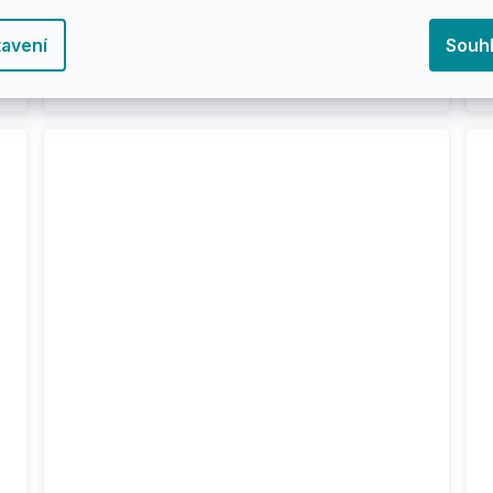
Arbor - Venice Pocket Rocket Decay 27"
T
avení
Souh
- cruiser
3 189 Kč