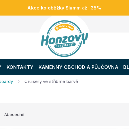
Akce koloběžky Slamm až -35%
Y
KONTAKTY
KAMENNÝ OBCHOD A PŮJČOVNA
B
gboardy
Cruisery ve stříbrné barvě
ě
Abecedně