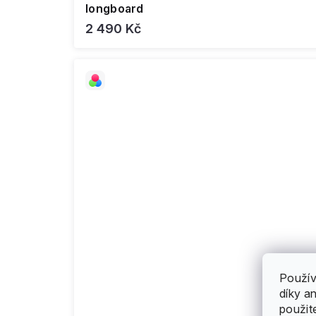
longboard
2 490 Kč
Použív
díky a
použit