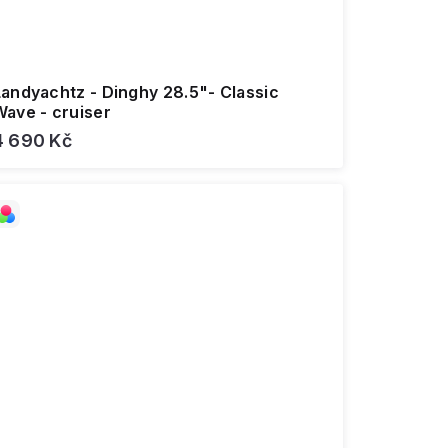
Landyachtz - Dinghy 28.5"- Classic
Wave - cruiser
4 690 Kč