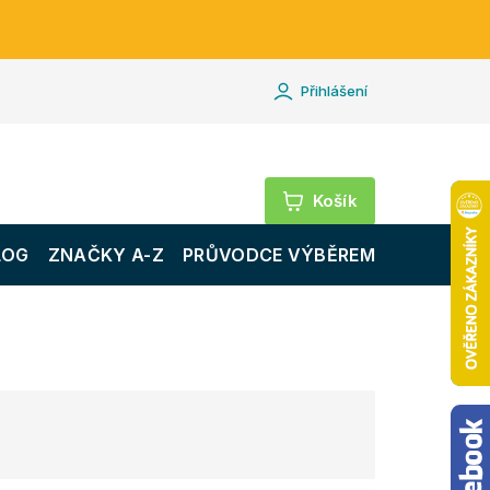
Přihlášení
Nákupní
košík
LOG
ZNAČKY A-Z
PRŮVODCE VÝBĚREM