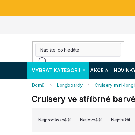
Přejít
na
obsah
VYBRAT KATEGORII
AKCE ⭐️
NOVINK
Domů
Longboardy
Cruisery mini-lon
Cruisery ve stříbrné barv
V
Ř
ý
a
Nejprodávanější
Nejlevnější
Nejdražší
p
z
i
e