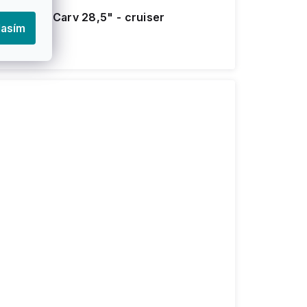
empish - Carv 28,5" - cruiser
lasím
1 974 Kč