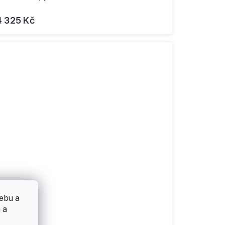
4 325 Kč
ebu a
 a