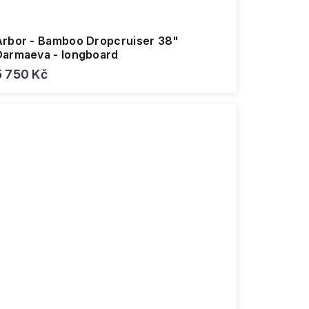
Arbor - Bamboo Dropcruiser 38"
Darmaeva - longboard
5 750 Kč