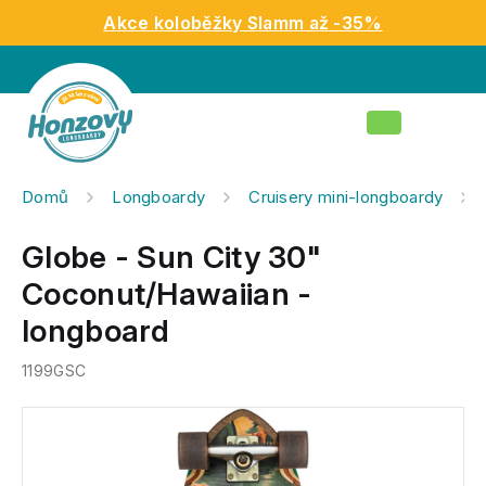
Přejít
Akce koloběžky Slamm až -35%
na
obsah
Nákupní
košík
Domů
Longboardy
Cruisery mini-longboardy
Globe - Sun City 30"
Coconut/Hawaiian -
longboard
1199GSC