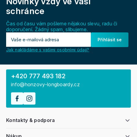
Novinky vždy
ve vaší
p
a
schránce
t
í
Čas od času vám pošleme nějakou slevu, radu či
doporučení. Žádný spam, slibujeme.
Přihlásit se
Jak nakládáme s vašimi osobními údaji?
+420 777 493 182
info@honzovy-longboardy.cz
Kontakty & podpora
Nákup