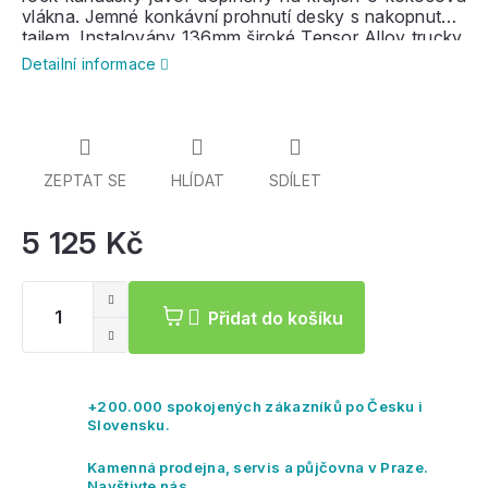
vlákna. Jemné konkávní prohnutí desky s nakopnutým
tailem. Instalovány 136mm široké Tensor Alloy trucky,
kolečka o průměru 62mm s tvrdostí 78a,
ložiska
ABEC
Detailní informace
7. Transparentní grip, zkosení hran na spodní straně
desky pro ostřejší zatáčení. Ideální pro začátečníky i
pokročilé jezdce.
ZEPTAT SE
HLÍDAT
SDÍLET
5 125 Kč
Mě
ce
Přidat do košíku
+200.000 spokojených zákazníků po Česku i
Slovensku.
Kamenná prodejna, servis a půjčovna v Praze.
Navštivte nás.