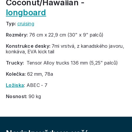
Coconut/Hawaiian -
longboard
Typ:
cruising
Rozměry:
76 cm x 22,9 cm (30" x 9" palců)
Konstrukce desky:
7mi vrstvá, z kanadského javoru,
konkáva, EVA kick tail
Trucky:
Tensor Alloy trucks 136 mm (5,25" palců)
Kolečka:
62 mm, 78a
Ložiska
: ABEC - 7
Nosnost:
90 kg
Z
á