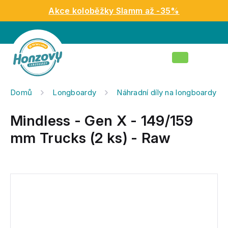
Přejít
Akce koloběžky Slamm až -35%
na
obsah
Nákupní
košík
Domů
Longboardy
Náhradní díly na longboardy
Mindless - Gen X - 149/159
mm Trucks (2 ks) - Raw