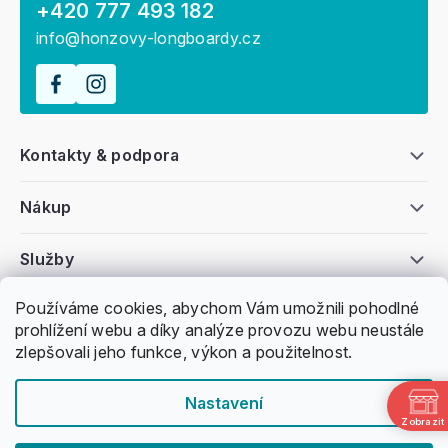
+420 777 493 182
info@honzovy-longboardy.cz
Kontakty & podpora
Nákup
Služby
Používáme cookies, abychom Vám umožnili pohodlné
Všeobecné informace
prohlížení webu a díky analýze provozu webu neustále
zlepšovali jeho funkce, výkon a použitelnost.
Nastavení
Zobrazit