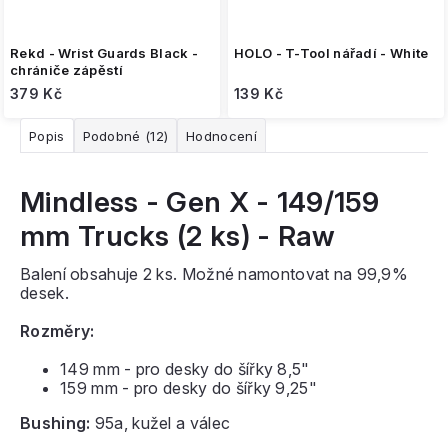
Rekd - Wrist Guards Black -
HOLO - T-Tool nářadí - White
chrániče zápěstí
379 Kč
139 Kč
Popis
Podobné (12)
Hodnocení
Mindless - Gen X - 149/159
mm Trucks (2 ks) - Raw
Balení obsahuje 2 ks. Možné namontovat na 99,9%
desek.
Rozměry:
149 mm - pro desky do šířky 8,5"
159 mm - pro desky do šířky 9,25"
Bushing:
95a, kužel a válec