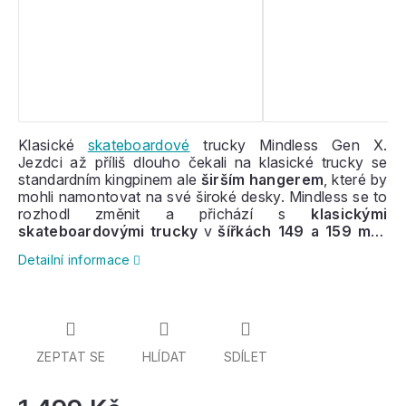
Klasické
skateboardové
trucky Mindless Gen X.
Jezdci až příliš dlouho čekali na klasické trucky se
standardním kingpinem ale
širším hangerem
, které by
mohli namontovat na své široké desky. Mindless se to
rozhodl změnit a přichází s
klasickými
skateboardovými trucky
v
šířkách 149 a 159 mm
.
Odolné trucky s
dutým/odlehčeným kingpinem
Detailní informace
odlité z
kvalitního hliníku T6
. Ve dvou šířkách,
prodávané po párech.
ZEPTAT SE
HLÍDAT
SDÍLET