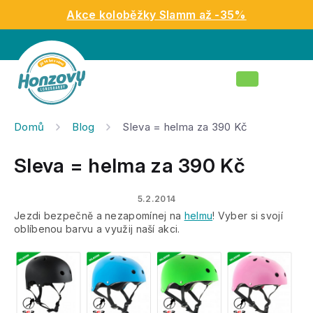
Přejít
Akce koloběžky Slamm až -35%
na
obsah
Nákupní
košík
Domů
Blog
Sleva = helma za 390 Kč
Sleva = helma za 390 Kč
5.2.2014
Jezdi bezpečně a nezapomínej na
helmu
! Vyber si svojí
oblíbenou barvu a využij naší akci.