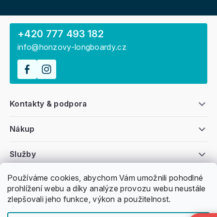
+420 777 493 182
info@honzovy-longboardy.cz
Kontakty & podpora
Nákup
Služby
Používáme cookies, abychom Vám umožnili pohodlné
Všeobecné informace
prohlížení webu a díky analýze provozu webu neustále
zlepšovali jeho funkce, výkon a použitelnost.