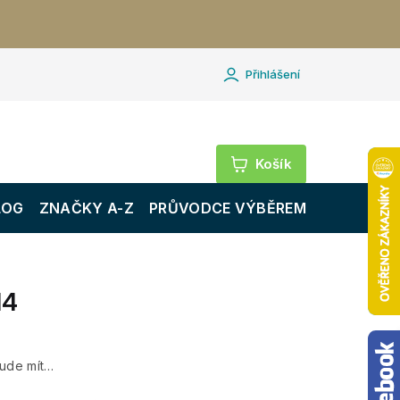
Přihlášení
Nákupní
košík
LOG
ZNAČKY A-Z
PRŮVODCE VÝBĚREM
14
bude mít…