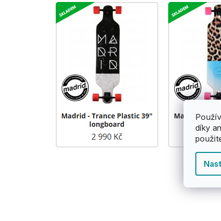
Použív
díky a
použit
Nast