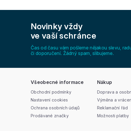
Z
á
Novinky vždy
p
a
ve vaší schránce
t
í
Čas od času vám pošleme nějakou slevu, rad
či doporučení. Žádný spam, slibujeme.
Všeobecné informace
Nákup
Obchodní podmínky
Doprava a osobn
Nastavení cookies
Výměna a vrácen
Ochrana osobních údajů
Reklamační řád
Prodávané značky
Možnosti platby