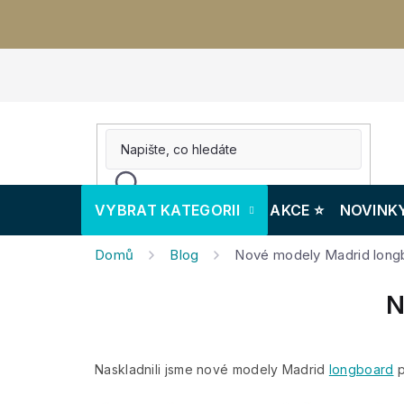
Přejít
na
obsah
VYBRAT KATEGORII
AKCE ⭐️
NOVINK
Domů
Blog
Nové modely Madrid long
N
Naskladnili jsme nové modely Madrid
longboard
p