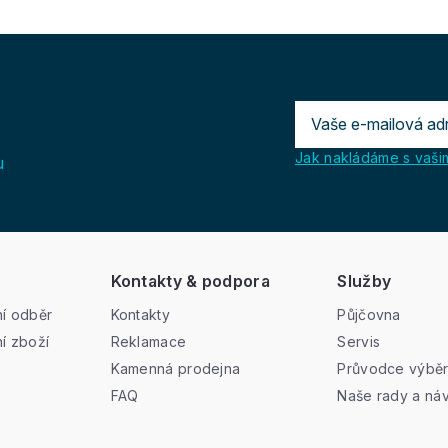
Jak nakládáme s vašim
u
Kontakty & podpora
Služby
í odběr
Kontakty
Půjčovna
í zboží
Reklamace
Servis
Kamenná prodejna
Průvodce výbě
FAQ
Naše rady a ná