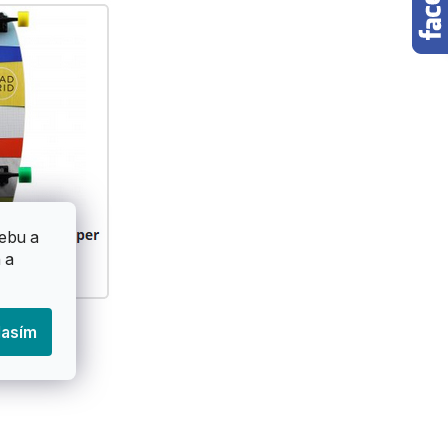
ebu a
 a
lasím