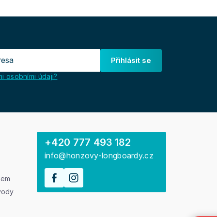
Přihlásit se
i osobními údaji?
+420 777 493 182
info@honzovy-longboardy.cz
rem
vody