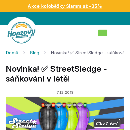
Přejít
Akce koloběžky Slamm až -35%
na
obsah
Nákupní
košík
Domů
Blog
Novinka! ✅ StreetSledge - sáňkování v
Novinka! ✅ StreetSledge -
sáňkování v létě!
7.12.2018