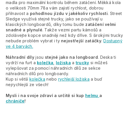
madla pro maximální kontrolu během zatáčení. Měkká kola
o velikosti 70mm 78a vám zajistí rychlost, dobrou
přilnavost a
pohodlnou jízdu v jakékoliv rychlosti
. Street
Sledge využívá stejné trucky, jako se používají u
klasických longboardů, díky tomu bude
zatáčení velmi
snadné a plynulé
. Takže vezmi partu kámošů a
zdolávejte kopce snadněji než kdy dříve. S širokými trucky
nebude problém vybrat i ty
nejostřejší zatáčky
.
Dostupný
ve 4 barvách.
Náhradní díly
jsou
stejné jako na longboard
. Deska ti
vydrží na furt a
kolečka
,
ložiska
a
trucky
si můžeš
vylepšovat za pomocí náhradních dílů ze sekce
náhradních dílů pro longboardy.
Kup si větší
kolečka
nebo
rychlejší ložiska
a buď
nejrychlejší ze všech!
Mysli i na svoje zdraví a určitě si kup
helmu
a
chrániče
!