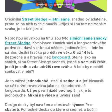
Originální
Street Sledge – letní sáně
, snadno ovladatelné,
proto se na nich rychle naučíš. Užiješ si i na tom nejmenším
svahu, je to fakt jízda!
Naprostou novinkou na trhu jsou tyto
silniční sáně značky
Street Sledge
. Kombinace zimních sání a longboardového
podvozku dává vzniknout něčemu jedinečnému –
letním
sáním
. Ideální hračka pro
děti ve věku 6 až 14 let.
Bezpečnější a hravější než
longboard
. Stejně jako na
sáních, si na Street Sledge sedneš, jedeš a
nemusíš řešit,
jestli je sníh a zda udržíš rovnováhu
. A kdo by nechtěl
sáňkovat v létě?!
Je to vážně
jednoduché
, stačí si
sednout a jet
! Nemusíš
se učit držet rovnováhu jako na skateboardu či
longboardu.
Už po první jízdě pochopíš
, jak je to
jednoduché.
Mrkni na video a uvidíš sám!
Design desky byl navržen a otestován
týmem Pro-
skaterů
. Pohodlné deska do které si sedneš a boční