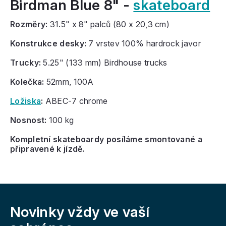
Birdman Blue 8" -
skateboard
Rozměry:
31.5" x 8" palců (80 x 20,3 cm)
Konstrukce desky:
7 vrstev 100% hardrock javor
Trucky:
5.25" (133 mm) Birdhouse trucks
Kolečka:
52mm, 100A
Ložiska
:
ABEC-7 chrome
Nosnost:
100 kg
Kompletní skateboardy posíláme smontované a
připravené k jízdě.
Z
á
Novinky vždy
ve vaší
p
a