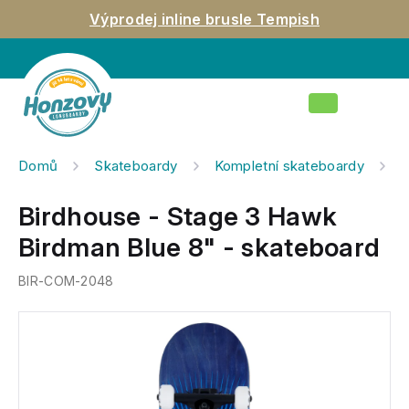
Přejít
Výprodej inline brusle Tempish
na
obsah
Nákupní
košík
Domů
Skateboardy
Kompletní skateboardy
B
Birdhouse - Stage 3 Hawk
Birdman Blue 8" - skateboard
BIR-COM-2048