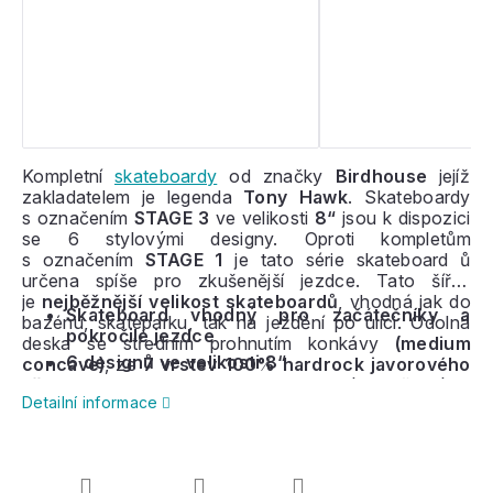
Kompletní
skateboardy
od značky
Birdhouse
jejíž
zakladatelem je legenda
Tony Hawk
. Skateboardy
s označením
STAGE 3
ve velikosti
8“
jsou k dispozici
se 6 stylovými designy. Oproti kompletům
s označením
STAGE 1
je tato série skateboard ů
určena spíše pro zkušenější jezdce. Tato šířka
je
nejběžnější velikost skateboardů
, vhodná jak do
Skateboard vhodný pro začátečníky a
bazénu, skateparku, tak na ježdění po ulici. Odolná
pokročilé jezdce
deska se středním prohnutím konkávy
(medium
6 designů ve velikosti 8“
concave)
, ze
7 vrstev 100% hardrock javorového
dřeva
. Komplet je osazený černými,
Detailní informace
hliníkovými
podvozky s logem Birdhouse
. Nechybí
ani kolečka o průměru
52mm
s tvrdostí
100a, které
jsou vhodné především do skateparku či na rovné
povrchy.
Na nerovném povrchu může být jízda
nepříjemná