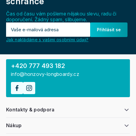
schránce
t
í
Čas od času vám pošleme nějakou slevu, radu či
doporučení. Žádný spam, slibujeme.
Přihlásit se
Jak nakládáme s vašimi osobními údaji?
+420 777 493 182
info@honzovy-longboardy.cz
Kontakty & podpora
Nákup