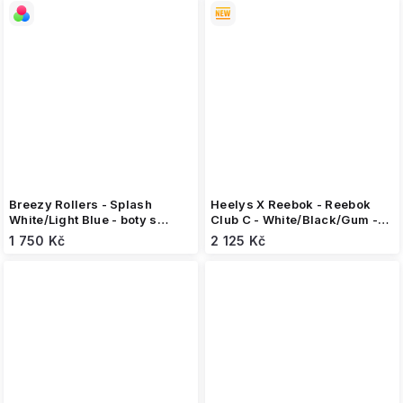
Breezy Rollers - Splash
Heelys X Reebok - Reebok
White/Light Blue - boty s
Club C - White/Black/Gum -
kolečkem
koloboty
1 750 Kč
2 125 Kč