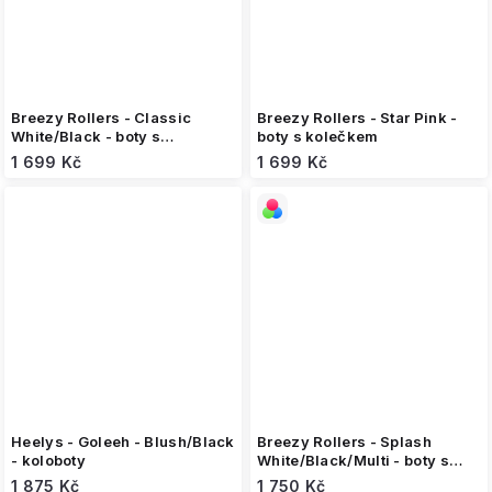
Breezy Rollers - Classic
Breezy Rollers - Star Pink -
White/Black - boty s
boty s kolečkem
kolečkem
1 699 Kč
1 699 Kč
Heelys - Goleeh - Blush/Black
Breezy Rollers - Splash
- koloboty
White/Black/Multi - boty s
kolečkem
1 875 Kč
1 750 Kč