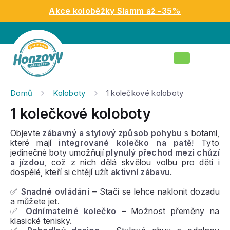
Přejít
Akce koloběžky Slamm až -35%
na
obsah
Nákupní
košík
Domů
Koloboty
1 kolečkové koloboty
1 kolečkové koloboty
Objevte
zábavný a stylový způsob pohybu
s botami,
které mají
integrované kolečko na patě
! Tyto
jedinečné boty umožňují
plynulý přechod mezi chůzí
a jízdou
, což z nich dělá skvělou volbu pro děti i
dospělé, kteří si chtějí užít
aktivní zábavu
.
✅
Snadné ovládání
– Stačí se lehce naklonit dozadu
a můžete jet.
✅
Odnímatelné kolečko
– Možnost přeměny na
klasické tenisky.