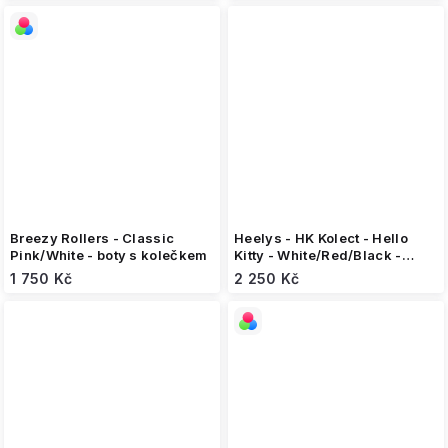
Breezy Rollers - Classic
Heelys - HK Kolect - Hello
Pink/White - boty s kolečkem
Kitty - White/Red/Black -
koloboty
1 750 Kč
2 250 Kč