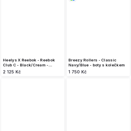
Heelys X Reebok - Reebok
Breezy Rollers - Classic
Club C - Black/Cream -
Navy/Blue - boty s kolečkem
koloboty
2 125 Kč
1 750 Kč