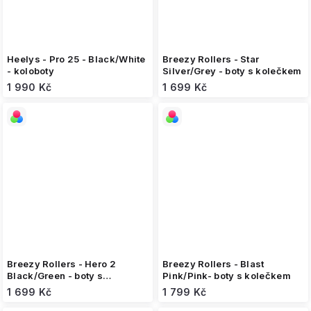
Heelys - Pro 25 - Black/White
Breezy Rollers - Star
- koloboty
Silver/Grey - boty s kolečkem
1 990 Kč
1 699 Kč
Breezy Rollers - Hero 2
Breezy Rollers - Blast
Black/Green - boty s
Pink/Pink- boty s kolečkem
kolečkem
1 699 Kč
1 799 Kč