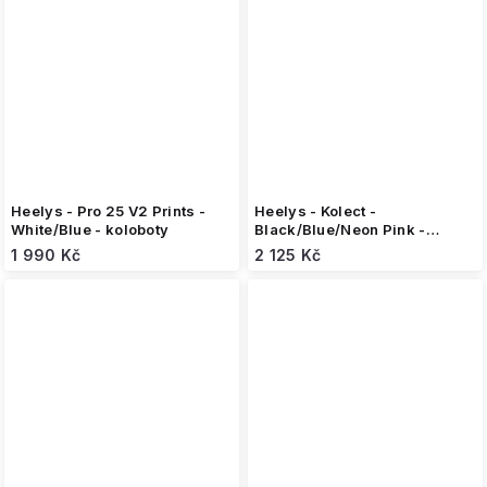
Heelys - Pro 25 V2 Prints -
Heelys - Kolect -
White/Blue - koloboty
Black/Blue/Neon Pink -
koloboty
1 990 Kč
2 125 Kč