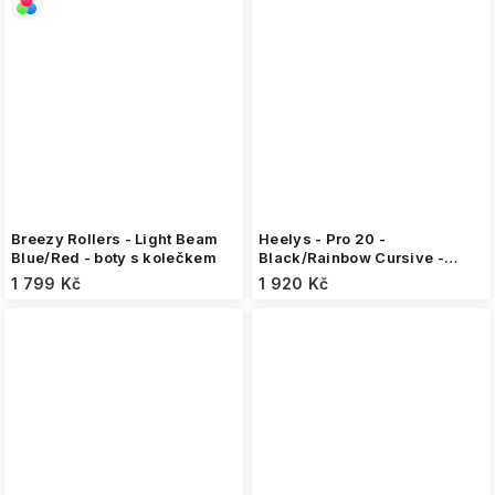
Breezy Rollers - Light Beam
Heelys - Pro 20 -
Blue/Red - boty s kolečkem
Black/Rainbow Cursive -
koloboty
1 799 Kč
1 920 Kč