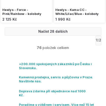
Heelys - Force -
Heelys - Kama CC -
Pink/Rainbow - koloboty
White/Lilac/Blue - koloboty
2 125 Kč
1 990 Kč
Načíst 28 dalších
O
1
2
S
v
t
76
položek celkem
l
r
á
á
n
d
k
a
+200.000 spokojených zákazníků po Česku i
o
c
Slovensku.
v
í
á
p
Kamenná prodejna, servis a půjčovna v Praze.
n
r
Navštivte nás.
í
v
k
Doprava zdarma při objednávce nad 1000
y
Kč.
v
ý
Poradíme s výběrem i servisem. Více než 15 let