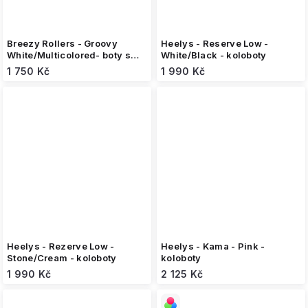
Breezy Rollers - Groovy
Heelys - Reserve Low -
White/Multicolored- boty s
White/Black - koloboty
kolečkem
1 750 Kč
1 990 Kč
Heelys - Rezerve Low -
Heelys - Kama - Pink -
Stone/Cream - koloboty
koloboty
1 990 Kč
2 125 Kč