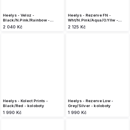
Heelys - Veloz -
Heelys - Rezerve FN -
Black/N.Pink/Rainbow -
Wht/N.Pink/Aqua/O.Yllw -
koloboty
koloboty
2 040 Kč
2 125 Kč
Heelys - Kolect Prints -
Heelys - Rezerve Low -
Black/Red - koloboty
Grey/Silver - koloboty
1 990 Kč
1 990 Kč