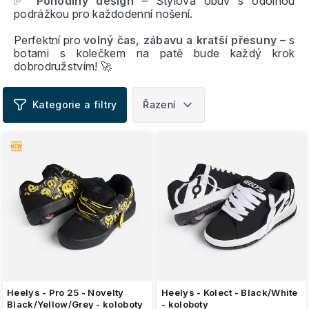
✅
Pohodlný design
– Stylová obuv s odolnou
podrážkou pro každodenní nošení.
Perfektní pro
volný čas, zábavu a kratší přesuny
– s
botami s kolečkem na patě bude každý krok
dobrodružstvím! 🚀
V
ý
p
i
s
p
r
o
d
u
k
t
ů
Heelys - Pro 25 - Novelty
Heelys - Kolect - Black/White
Black/Yellow/Grey - koloboty
- koloboty